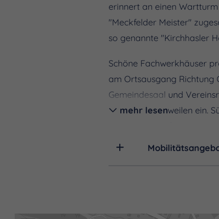
erinnert an einen Wartturm
"Meckfelder Meister" zugesc
so genannte "Kirchhasler
Schöne Fachwerkhäuser prä
am Ortsausgang Richtung O
Gemeindesaal und Vereinsr
laden zum Verweilen ein. S
mehr lesen
Rudolstadt wird seit einig
Mobilitätsangeb
Für die Geselligkeit im Dorf
Mehr zur Geschichte von Ki
kirchhasel.jimdo.com
zu erf