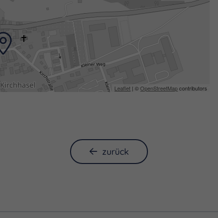
Leaflet
| ©
OpenStreetMap
contributors
zurück