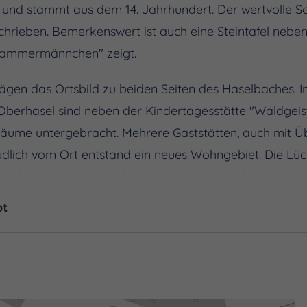
 und stammt aus dem 14. Jahrhundert. Der wertvolle Sc
hrieben. Bemerkenswert ist auch eine Steintafel neben 
 Hammermännchen" zeigt.
gen das Ortsbild zu beiden Seiten des Haselbaches. 
berhasel sind neben der Kindertagesstätte "Waldgeist
äume untergebracht. Mehrere Gaststätten, auch mit Ü
üdlich vom Ort entstand ein neues Wohngebiet. Die Lüc
en Jahren durch das 34 ha große Gewerbegebiet geschl
ot
 zeichnet der Verein "Hasela" e.V. verantwortlich.
rchhasel, Oberhasel und Unterhasel ist unter dem Link
ahren.