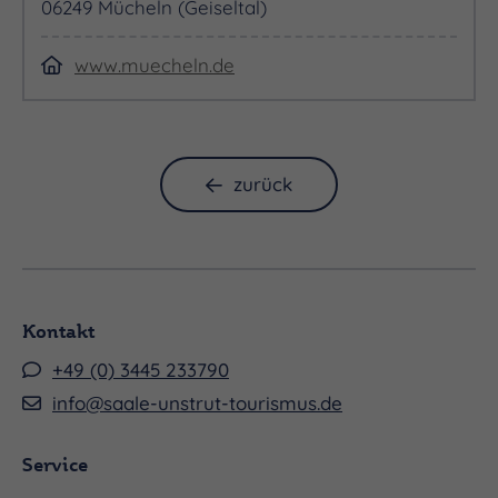
06249 Mücheln (Geiseltal)
abwechslungsreiche Zeit verbringen möchten.
www.muecheln.de
zurück
Kontakt
+49 (0) 3445 233790
info@saale-unstrut-tourismus.de
Service