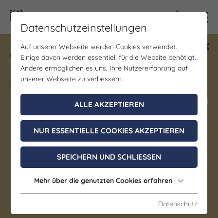
Kontra
Datenschutzeinstellungen
Auf unserer Webseite werden Cookies verwendet.
Gewinne ein Blind Date mit Saale-
Einige davon werden essentiell für die Website benötigt.
Unstrut! Teilnahme vom 1.7. - 18.12.
Andere ermöglichen es uns, Ihre Nutzererfahrung auf
möglich.
unserer Webseite zu verbessern.
Jetzt mitmachen
ALLE AKZEPTIEREN
NUR ESSENTIELLE COOKIES AKZEPTIEREN
Landschaftspark mit
Irrgarten Braunsbedra:
SPEICHERN UND SCHLIESSEN
Natur und Historie erleben
Mehr über die genutzten Cookies erfahren
Mücheln (Geiseltal)
Datenschutz