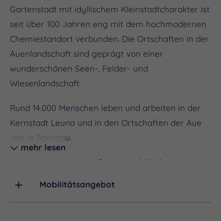
Gartenstadt mit idyllischem Kleinstadtcharakter ist
seit über 100 Jahren eng mit dem hochmodernen
Chemiestandort verbunden. Die Ortschaften in der
Auenlandschaft sind geprägt von einer
wunderschönen Seen-, Felder- und
Wiesenlandschaft.
Rund 14.000 Menschen leben und arbeiten in der
Kernstadt Leuna und in den Ortschaften der Aue
und in Spergau.
mehr lesen
Das Flächendenkmal „Gartenstadt“ lädt zum
Erkunden ein, im öffentlich zugänglichen Park mit
Mobilitätsangebot
einer Dauerausstellung des Kunstmuseums
Moritzburg Halle (Saale) können Besucherinnen