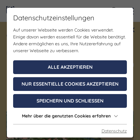
Kontra
Datenschutzeinstellungen
Auf unserer Webseite werden Cookies verwendet.
Gewinne ein Blind Date mit Saale-
Einige davon werden essentiell für die Website benötigt.
Unstrut! Teilnahme vom 1.7. - 18.12.
Andere ermöglichen es uns, Ihre Nutzererfahrung auf
möglich.
unserer Webseite zu verbessern.
Jetzt mitmachen
ALLE AKZEPTIEREN
NUR ESSENTIELLE COOKIES AKZEPTIEREN
Leuna
SPEICHERN UND SCHLIESSEN
Mehr über die genutzten Cookies erfahren
(c) Leuna
(c) Leuna
Datenschutz