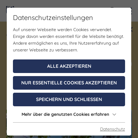
Kontra
Datenschutzeinstellungen
Auf unserer Webseite werden Cookies verwendet.
Gewinne ein Blind Date mit Saale-
Einige davon werden essentiell für die Website benötigt.
Unstrut! Teilnahme vom 1.7. - 18.12.
Andere ermöglichen es uns, Ihre Nutzererfahrung auf
möglich.
unserer Webseite zu verbessern.
Jetzt mitmachen
ALLE AKZEPTIEREN
NUR ESSENTIELLE COOKIES AKZEPTIEREN
Trockenborn-Wolfersdorf
SPEICHERN UND SCHLIESSEN
Mehr über die genutzten Cookies erfahren
Datenschutz