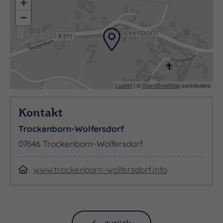
+
Laufstrecken, Reitwege, Minigolf, etc. zur
−
Verfügung.
Leaflet
| ©
OpenStreetMap
contributors
Kontakt
Trockenborn-Wolfersdorf
07646 Trockenborn-Wolfersdorf
www.trockenborn-wolfersdorf.info
zurück