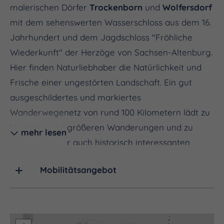
malerischen Dörfer
Trockenborn
und
Wolfersdorf
mit dem sehenswerten Wasserschloss aus dem 16.
Jahrhundert und dem Jagdschloss "Fröhliche
Wiederkunft" der Herzöge von Sachsen-Altenburg.
Hier finden Naturliebhaber die Natürlichkeit und
Frische einer ungestörten Landschaft. Ein gut
ausgeschildertes und markiertes
Wanderwegenetz von rund 100 Kilometern lädt zu
kleineren und größeren Wanderungen und zu
mehr lesen
reizvollen, aber auch historisch interessanten
Zielen wie Hummelshain, dem Jagdschloss
Mobilitätsangebot
Rieseneck und dem Lustschloss Herzogstuhl ein.
Für Abkühlung an heißen Tagen sorgt das
Waldschwimmbad "Herzog Ernst" und für
sportliche Aktivitäten stehen diverse Radwege,