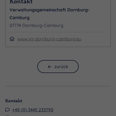
Kontakt
Zur VG Dornburg‑Camburg gehören die Stadt mit
Verwaltungsgemeinschaft Dornburg-
ihren Ortsteilen – darunter Camburg, Dornburg,
Camburg
Dorndorf‑Steudnitz, Döbritschen, Stöben, Tümpling,
07774 Dornburg-Camburg
Schinditz, Zöthen, Posewitz, Wonnitz, Döbrichau,
Wilsdorf – sowie die eigenständigen Gemeinden
www.vg-dornburg-camburg.eu
Frauenprießnitz (mit Rodameuschel, Kleinprießnitz
und Schleuskau), Golmsdorf (mit Beutnitz und
Naura), Großlöbichau, Hainichen, Jenalöbnitz,
Lehesten, Löberschütz, Neuengönna, Tautenburg,
zurück
Thierschneck, Wichmar und Zimmern (Wikipedia).
Insgesamt leben laut aktuellstem Stand
(31. Dezember 2023) rund 10097 Menschen in der
VG, über eine Fläche von etwa 120 km² verteilt
Kontakt
(Saale-Holzlandkreis). Die Gemeinschaft
+49 (0) 3445 233790
übernimmt zentrale Verwaltungsaufgaben – etwa