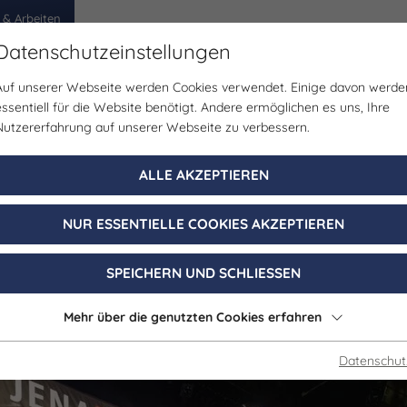
 & Arbeiten
Datenschutzeinstellungen
Auf unserer Webseite werden Cookies verwendet. Einige davon werde
egion
Erlebnisse
Veranstaltungen
Planen
essentiell für die Website benötigt. Andere ermöglichen es uns, Ihre
Nutzererfahrung auf unserer Webseite zu verbessern.
Bälle/Tanz | Bühne/Theater | Musik
ALLE AKZEPTIEREN
Jenaer Big Band
NUR ESSENTIELLE COOKIES AKZEPTIEREN
31. Oktober 2026, 20:00 - 23:59 Uhr
SPEICHERN UND SCHLIESSEN
Jena
Mehr über die genutzten Cookies erfahren
Datenschut