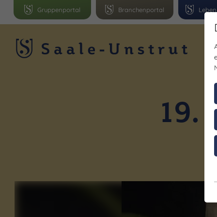
Gruppenportal
Branchenportal
Leben
R
19. 