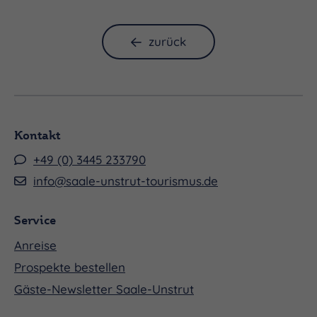
mit seiner 1. Hitsingle „schwarzer Pullover“
angefangen und „Nicht aufgehört“. Dieser neue
zurück
Song ist aus dieser schmerzvollen Zeit, lag länger
im Giftschrank. Zeit mit der Veröffentlichung den
Schmerz rauszulassen- ehrlich, offenherzig, direkt.
HERR KLUGE ist langjähriger ausgebildeter
Vollblutmusiker, Musikjournalist, Podcaster und
Kontakt
Redakteur. Seit über 25Jahren steht er auf Bühnen
+49 (0) 3445 233790
in verschiedenen Besetzungen. Mit seinen
info@saale-unstrut-tourismus.de
eigenen Songs erzählt und singt er
autobiografische Geschichten.
Service
Anreise
Prospekte bestellen
Gäste-Newsletter Saale-Unstrut