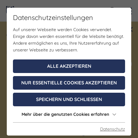
Kontra
Datenschutzeinstellungen
Auf unserer Webseite werden Cookies verwendet.
Gewinne ein Blind Date mit Saale-
Einige davon werden essentiell für die Website benötigt.
Unstrut! Teilnahme vom 1.7. - 18.12.
Andere ermöglichen es uns, Ihre Nutzererfahrung auf
möglich.
unserer Webseite zu verbessern.
Jetzt mitmachen
ALLE AKZEPTIEREN
NUR ESSENTIELLE COOKIES AKZEPTIEREN
Bühne/Theater | Bälle/Tanz
3. Merseburger
SPEICHERN UND SCHLIESSEN
SchlossGrabenNacht
Mehr über die genutzten Cookies erfahren
08. August 2026, 20:00 - 20:15 Uhr
Datenschutz
Merseburg