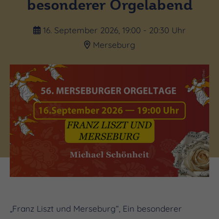
besonderer Orgelabend
16. September 2026, 19:00 - 20:30 Uhr
Merseburg
(c) Danny Manthei
„Franz Liszt und Merseburg“, Ein besonderer