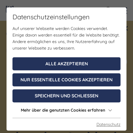
Kontra
Datenschutzeinstellungen
Auf unserer Webseite werden Cookies verwendet.
Gewinne ein Blind Date mit Saale-
Einige davon werden essentiell für die Website benötigt.
Unstrut! Teilnahme vom 1.7. - 18.12.
Andere ermöglichen es uns, Ihre Nutzererfahrung auf
möglich.
unserer Webseite zu verbessern.
Jetzt mitmachen
ALLE AKZEPTIEREN
NUR ESSENTIELLE COOKIES AKZEPTIEREN
Kirche | Kunst & Kultur | Musik
56. Merseburger Orgeltage I
SPEICHERN UND SCHLIESSEN
Das große Abendkonzert –
Mehr über die genutzten Cookies erfahren
„Franz Liszt und
Merseburg“, Ein
Datenschutz