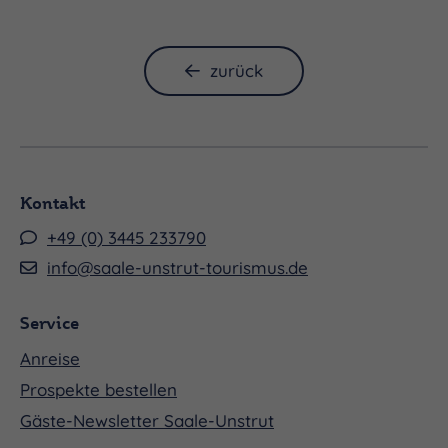
AN DER LADEGASTORGEL
zurück
István Ella
Kontakt
+49 (0) 3445 233790
info@saale-unstrut-tourismus.de
Service
Mit Zoltán Kodálys monumentalem “Psalmus
hungaricus” erklingt in Merseburg eines der
Anreise
eindrucksvollsten Werke der ungarischen
Prospekte bestellen
Chorsinfonik des 20. Jahrhunderts. Die
Gäste-Newsletter Saale-Unstrut