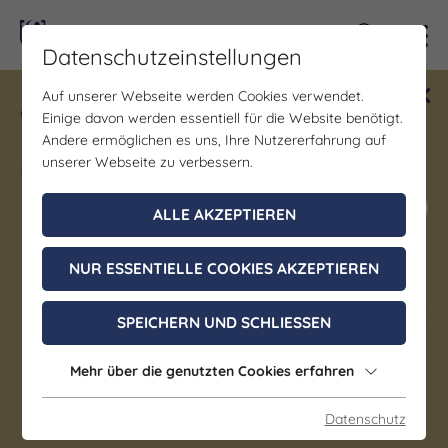
Kontra
Datenschutzeinstellungen
Auf unserer Webseite werden Cookies verwendet.
Gewinne ein Blind Date mit Saale-
Einige davon werden essentiell für die Website benötigt.
Unstrut! Teilnahme vom 1.7. - 18.12.
Andere ermöglichen es uns, Ihre Nutzererfahrung auf
möglich.
unserer Webseite zu verbessern.
Jetzt mitmachen
ALLE AKZEPTIEREN
NUR ESSENTIELLE COOKIES AKZEPTIEREN
Bühne/Theater | Kirche | Kunst & Kultur | Musik
56. Merseburger Orgeltage I
SPEICHERN UND SCHLIESSEN
Das große Abendkonzert
Mehr über die genutzten Cookies erfahren
Teil 1 – Zoltán Kodály
„Psalmus hungaricus“
Datenschutz