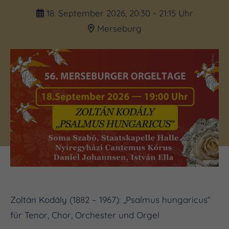
18. September 2026, 20:30 - 21:15 Uhr
Merseburg
(c) Danny Manthei
Zoltán Kodály (1882 – 1967): „Psalmus hungaricus“
für Tenor, Chor, Orchester und Orgel