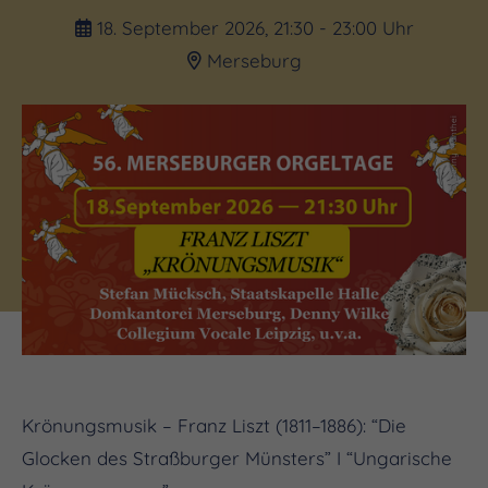
18. September 2026, 21:30 - 23:00 Uhr
Merseburg
(c) Danny Manthei
Krönungsmusik – Franz Liszt (1811–1886): “Die
Glocken des Straßburger Münsters” I “Ungarische