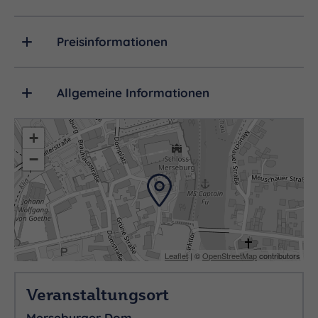
Preisinformationen
Allgemeine Informationen
MITWIRKENDE
+
−
Julia Sophie Wagner – Sopran
Leaflet
| ©
OpenStreetMap
contributors
Britta Schwarz – Alt
Veranstaltungsort
Merseburger Dom