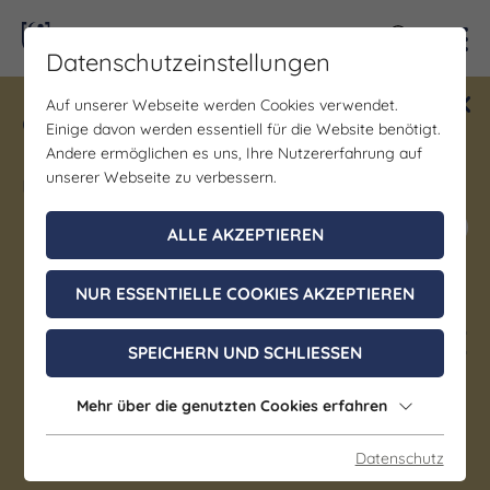
Kontra
Datenschutzeinstellungen
Auf unserer Webseite werden Cookies verwendet.
Gewinne ein Blind Date mit Saale-
Einige davon werden essentiell für die Website benötigt.
Unstrut! Teilnahme vom 1.7. - 18.12.
Andere ermöglichen es uns, Ihre Nutzererfahrung auf
möglich.
unserer Webseite zu verbessern.
Jetzt mitmachen
ALLE AKZEPTIEREN
NUR ESSENTIELLE COOKIES AKZEPTIEREN
Kirche | Kunst & Kultur | Musik
56. Merseburger Orgeltage I
SPEICHERN UND SCHLIESSEN
Das große Abendkonzert
Mehr über die genutzten Cookies erfahren
Teil 2 – Franz Liszt
“Krönungsmusik”
Datenschutz