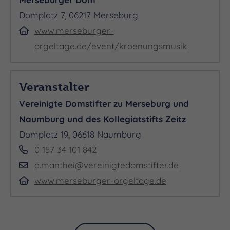
Domplatz 7, 06217 Merseburg
Daniel Johannsen – Tenor
www.merseburger-
orgeltage.de/event/kroenungsmusik
Henryk Böhm – Bass
Veranstalter
Vereinigte Domstifter zu Merseburg und
Naumburg und des Kollegiatstifts Zeitz
Domplatz 19, 06618 Naumburg
0 157 34 101 842
d.manthei@vereinigtedomstifter.de
ENSEMBLES
www.merseburger-orgeltage.de
Mitglieder des Collegium Vocale Leipzig