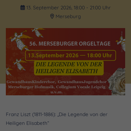
13. September 2026, 18:00 - 21:00 Uhr
Merseburg
(c) Danny Manthei
Franz Liszt (1811-1886): „Die Legende von der
Heiligen Elisabeth“