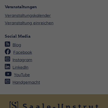
Veranstaltungen
Seneschall, Ein ungarischer Magnat, Kaiser
Friedrich II. von Hohenstauffen:
Veranstaltungskalender
Veranstaltung einreichen
Social Media
Andreas Scheibner – Bass
Blog
Facebook
Instagram
Landgraf Ludwig als Kind N.N. – Knabe
LinkedIn
YouTube
Handgemacht