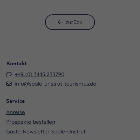
MITWIRKENDE
zurück
Heilige Elisabeth: Frieda Jolande Barck – Sopran
Kontakt
+49 (0) 3445 233790
Landgräfin Sophie: Britta Schwarz – Mezzosporan
info@saale-unstrut-tourismus.de
Service
Landgraf Ludwig, Landgraf Hermann: Martin
Anreise
Häßler – Bass
Prospekte bestellen
Gäste-Newsletter Saale-Unstrut