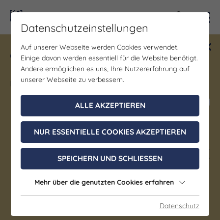
Kontra
Datenschutzeinstellungen
Auf unserer Webseite werden Cookies verwendet.
Gewinne ein Blind Date mit Saale-
Einige davon werden essentiell für die Website benötigt.
Unstrut! Teilnahme vom 1.7. - 18.12.
Andere ermöglichen es uns, Ihre Nutzererfahrung auf
möglich.
unserer Webseite zu verbessern.
Jetzt mitmachen
ALLE AKZEPTIEREN
NUR ESSENTIELLE COOKIES AKZEPTIEREN
Kirche | Kunst & Kultur | Musik
56. Merseburger Orgeltage I
SPEICHERN UND SCHLIESSEN
Konzert des Domkapitel –
Mehr über die genutzten Cookies erfahren
Franz Liszt „Die Legende
von der Heiligen Elisabeth“
Datenschutz