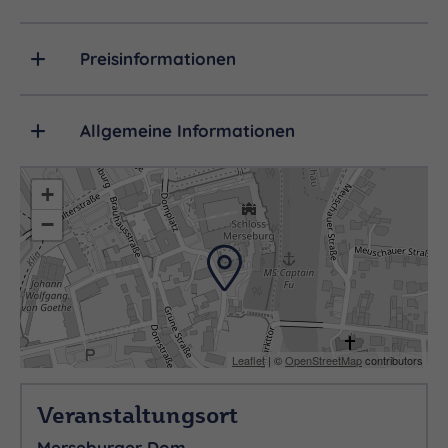
Libretto: Otto Roquette (1824-1896)
Preisinformationen
für Soli, Chor und Orchester – Gewidmet König
Allgemeine Informationen
Ludwig II. von Bayern
+
−
LEITUNG
Leaflet
| ©
OpenStreetMap
contributors
Veranstaltungsort
Michael Schönheit
Merseburger Dom