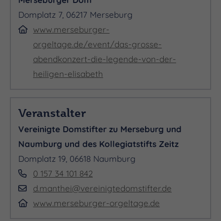
Domplatz 7, 06217 Merseburg
www.merseburger-
orgeltage.de/event/das-grosse-
abendkonzert-die-legende-von-der-
heiligen-elisabeth
EINSTUDIERUNG DER GEWANDHAUS-CHÖRE
Veranstalter
Vereinigte Domstifter zu Merseburg und
Naumburg und des Kollegiatstifts Zeitz
Frank-Steffen Elster
Domplatz 19, 06618 Naumburg
0 157 34 101 842
d.manthei@vereinigtedomstifter.de
www.merseburger-orgeltage.de