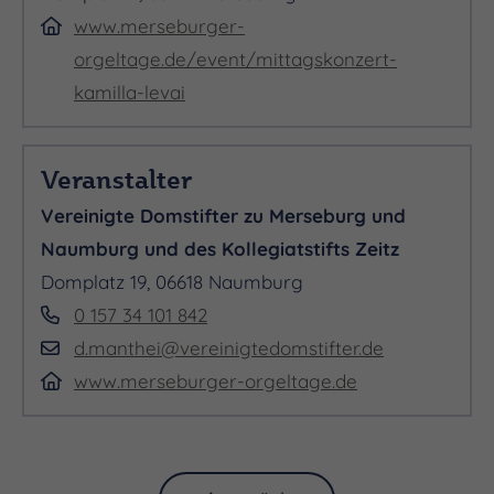
www.merseburger-
orgeltage.de/event/mittagskonzert-
kamilla-levai
AN DER LADEGASTORGEL
Veranstalter
Vereinigte Domstifter zu Merseburg und
Naumburg und des Kollegiatstifts Zeitz
Kamilla Lévai
Domplatz 19, 06618 Naumburg
0 157 34 101 842
d.manthei@vereinigtedomstifter.de
www.merseburger-orgeltage.de
MODERATION