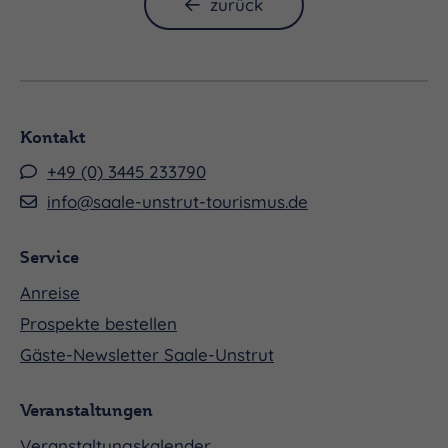
zurück
Alex Huth
Kontakt
+49 (0) 3445 233790
info@saale-unstrut-tourismus.de
Service
Die ungarische Organistin Kamilla Lévai erhielt
Anreise
ihre musikalische Ausbildung in Budapest und
Prospekte bestellen
widmete sich bereits früh intensiv der Orgelmusik.
Gäste-Newsletter Saale-Unstrut
Sie studierte Orgel an einer der führenden
Musikhochschulen Ungarns und vertiefte ihr
Veranstaltungen
künstlerisches Profil in Meisterkursen bei
Veranstaltungskalender