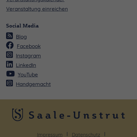
international renommierten Organisten.
Veranstaltung einreichen
Konzertauftritte im In- und Ausland sowie die
Teilnahme an Wettbewerben prägten ihren
Social Media
künstlerischen Werdegang. Heute gilt sie als
Blog
Vertreterin einer jungen Generation von
Facebook
Organistinnen, die mit stilistischer Sicherheit und
Instagram
musikalischer Ausdruckskraft die Orgeltradition
LinkedIn
ihres Landes weiterführt.
YouTube
Handgemacht
Impressum
Datenschutz