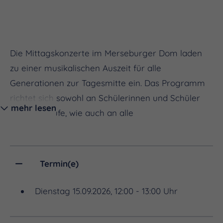
Die Mittagskonzerte im Merseburger Dom laden
zu einer musikalischen Auszeit für alle
Generationen zur Tagesmitte ein. Das Programm
richtet sich sowohl an Schülerinnen und Schüler
mehr lesen
der Oberstufe, wie auch an alle
Orgelinteressierten.
Termin(e)
Organistinnen und Organisten präsentieren Werke
Dienstag 15.09.2026, 12:00 - 13:00 Uhr
aus der reichen ungarischen Musiktradition und
lassen die Domorgel in vielfältigen Klangfarben
erstrahlen.