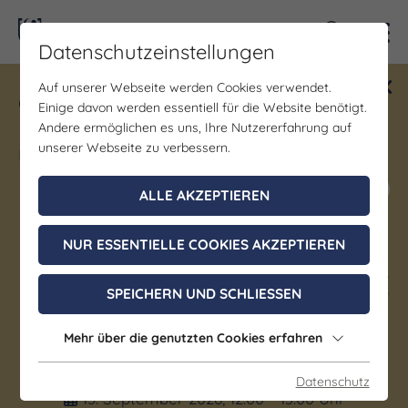
Kontra
Datenschutzeinstellungen
Auf unserer Webseite werden Cookies verwendet.
Gewinne ein Blind Date mit Saale-
Einige davon werden essentiell für die Website benötigt.
Unstrut! Teilnahme vom 1.7. - 18.12.
Andere ermöglichen es uns, Ihre Nutzererfahrung auf
möglich.
unserer Webseite zu verbessern.
Jetzt mitmachen
ALLE AKZEPTIEREN
NUR ESSENTIELLE COOKIES AKZEPTIEREN
Kirche | Kunst & Kultur | Musik
56. Merseburger Orgeltage I
SPEICHERN UND SCHLIESSEN
Mittagskonzert – Kamilla
Mehr über die genutzten Cookies erfahren
Lévai
Datenschutz
15. September 2026, 12:00 - 13:00 Uhr