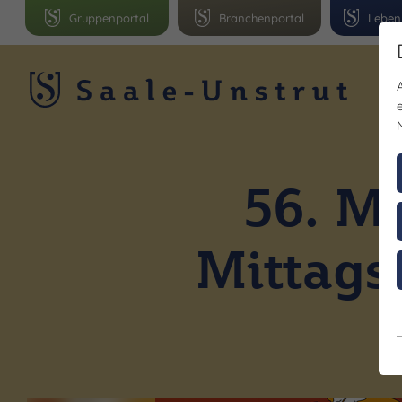
Gruppenportal
Branchenportal
Leben
R
56. M
Mittags