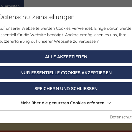
 & Arbeiten
Datenschutzeinstellungen
Auf unserer Webseite werden Cookies verwendet. Einige davon werde
egion
Erlebnisse
Veranstaltungen
Planen
essentiell für die Website benötigt. Andere ermöglichen es uns, Ihre
Nutzererfahrung auf unserer Webseite zu verbessern.
Kirche | Kunst & Kultur | Musik
ALLE AKZEPTIEREN
erseburger Orgel
NUR ESSENTIELLE COOKIES AKZEPTIEREN
konzert – László
SPEICHERN UND SCHLIESSEN
Mehr über die genutzten Cookies erfahren
16. September 2026, 12:00 - 13:00 Uhr
Datenschut
Merseburg