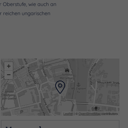
r Oberstufe, wie auch an
r reichen ungarischen
+
−
 Moderatorentätigkeiten in
 und alle Musikfreunde mit
Leaflet
| ©
OpenStreetMap
contributors