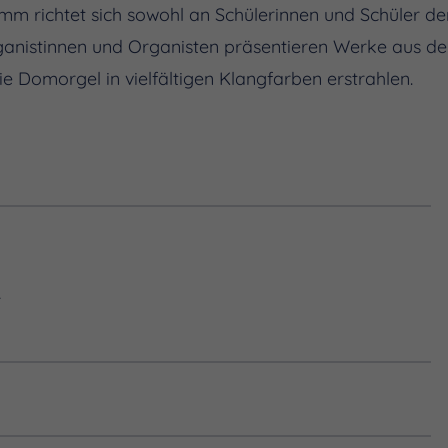
mm richtet sich sowohl an Schülerinnen und Schüler de
Organistinnen und Organisten präsentieren Werke aus de
ie Domorgel in vielfältigen Klangfarben erstrahlen.
Alex Huth, bekannt aus dem Kinderkanal und diversen
r
e Konzerte kulturelle Bildung für Schülerinnen, Schüler
ebnis im historischen Raum des Doms.