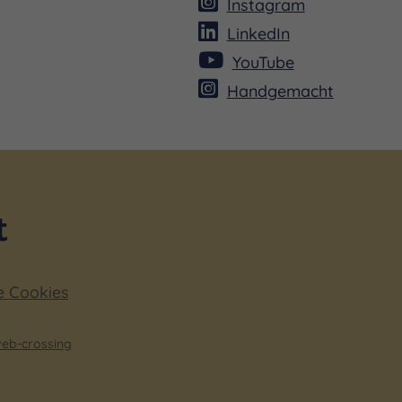
Instagram
LinkedIn
YouTube
Handgemacht
ire de Paris. Zugleich ist
n des dortigen
Hauses seit 2006 maßgeblich
Offenheit und die Kunst der
e Cookies
eb-crossing