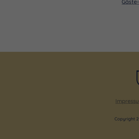
Gäste-
Heute wirkt Fassang als Le
er seit vielen Jahren eng 
Konzertsaalorgels beteilig
mit. Damit steht er für eine 
Improvisation auf besonder
Impress
Copyright 2