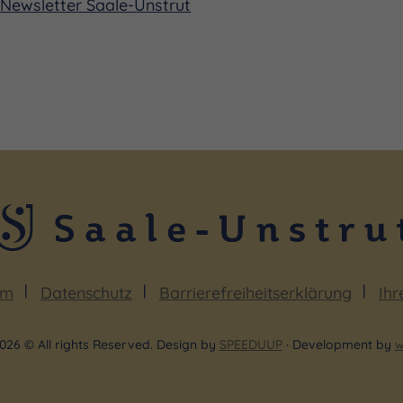
Newsletter Saale-Unstrut
hrer an der Liszt-Akademie Budapest und am Conservato
mit Müpa Budapest verbunden: Er war an der Konzeptio
t und verantwortet bzw. prägt die Orgelkonzerte des 
Künstlerpersönlichkeit, die virtuoses Spiel, stilistische 
e Weise verbindet.
um
Datenschutz
Barrierefreiheitserklärung
Ihr
026 © All rights Reserved. Design by
SPEEDUUP
· Development by
w