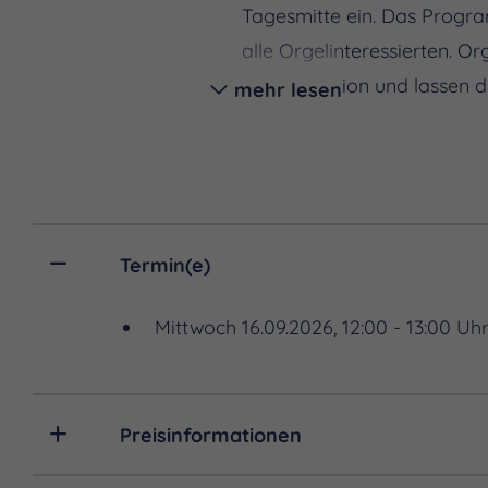
Tagesmitte ein. Das Progra
alle Orgelinteressierten. 
Musiktradition und lassen d
mehr lesen
Termin(e)
Durch das Programm führt 
Mittwoch 16.09.2026, 12:00 - 13:00 Uh
der Region. So verbinden di
einem besonderen Klangerl
Preisinformationen