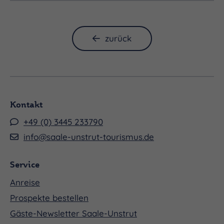
liturgische Tiefe und jene enge Verbindung von
Wort, Gesang und musikalischer Architektur, die
Kodálys Schaffen in besonderer Weise
zurück
auszeichnet. Unter der Leitung von Soma Szabó
gestaltet der Nyíregyházi Cantemus Kórus unter
anderem in ihrem Programm dieses
eindrucksvolle Werk mit jener stilistischen
Kontakt
Souveränität und Ausdrucksdichte, für die die
+49 (0) 3445 233790
ungarische Chorkultur weithin geschätzt wird. Im
info@saale-unstrut-tourismus.de
Dialog mit der Orgel entfaltet sich ein Konzert von
besonderer Konzentration und Leuchtkraft, das
Service
den Merseburger Dom in einen Raum intensiver
Anreise
musikalischer und geistlicher Erfahrung
Prospekte bestellen
verwandelt.
Gäste-Newsletter Saale-Unstrut