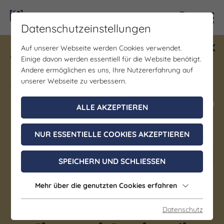
Kontra
Datenschutzeinstellungen
Auf unserer Webseite werden Cookies verwendet.
Gewinne ein Blind Date mit Saale-
Einige davon werden essentiell für die Website benötigt.
Unstrut! Teilnahme vom 1.7. - 18.12.
Andere ermöglichen es uns, Ihre Nutzererfahrung auf
möglich.
unserer Webseite zu verbessern.
Jetzt mitmachen
ALLE AKZEPTIEREN
NUR ESSENTIELLE COOKIES AKZEPTIEREN
Kirche | Kunst & Kultur | Musik
56. Merseburger Orgeltage I
SPEICHERN UND SCHLIESSEN
Ungarische Musiknacht Teil
Mehr über die genutzten Cookies erfahren
1 – „Laudes Organi – Lob
der Orgel“, Ungarische
Datenschutz