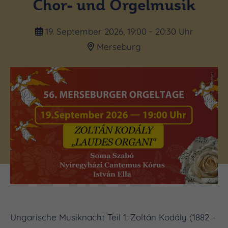
Chor- und Orgelmusik
19. September 2026, 19:00 - 20:30 Uhr
Merseburg
(c) Danny Manthei
Ungarische Musiknacht Teil 1: Zoltán Kodály (1882 –