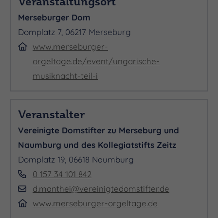
Veranstaltungsort
Merseburger Dom
AN DER ORGEL
Domplatz 7, 06217 Merseburg
www.merseburger-
orgeltage.de/event/ungarische-
István Ella
musiknacht-teil-i
Veranstalter
Vereinigte Domstifter zu Merseburg und
Naumburg und des Kollegiatstifts Zeitz
Domplatz 19, 06618 Naumburg
Mit „Ungarische Musiknacht Teil 1“ rückt Zoltán
0 157 34 101 842
Kodály als Komponist geistlicher Vokalmusik in
d.manthei@vereinigtedomstifter.de
den Mittelpunkt. Sein Werk „Laudes Organi“ für
www.merseburger-orgeltage.de
Chor und Orgel verbindet klangliche Strahlkraft,