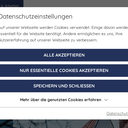
 & Arbeiten
Datenschutzeinstellungen
Auf unserer Webseite werden Cookies verwendet. Einige davon werde
egion
Erlebnisse
Veranstaltungen
Planen
essentiell für die Website benötigt. Andere ermöglichen es uns, Ihre
Nutzererfahrung auf unserer Webseite zu verbessern.
Spiele/Treffen | Brauchtum/Kultur | Sonstiges | Kunst & 
ALLE AKZEPTIEREN
ßenfelser Marti
NUR ESSENTIELLE COOKIES AKZEPTIEREN
08. November 2026, 11:00 - 17:00 Uhr
SPEICHERN UND SCHLIESSEN
Weißenfels
Mehr über die genutzten Cookies erfahren
Datenschut