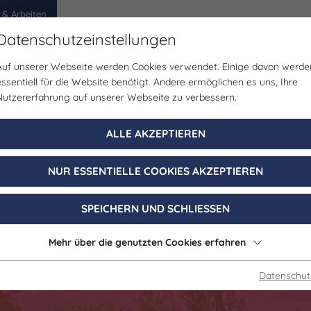
 & Arbeiten
Datenschutzeinstellungen
Auf unserer Webseite werden Cookies verwendet. Einige davon werde
egion
Erlebnisse
Veranstaltungen
Planen
essentiell für die Website benötigt. Andere ermöglichen es uns, Ihre
Nutzererfahrung auf unserer Webseite zu verbessern.
ligkeit/Spiele/Treffen | Gesundheit/Wellness | Kinderpr
ALLE AKZEPTIEREN
 Jahre Sommer
NUR ESSENTIELLE COOKIES AKZEPTIEREN
22. August - 23. August 2026
SPEICHERN UND SCHLIESSEN
Lützen
Mehr über die genutzten Cookies erfahren
Datenschut