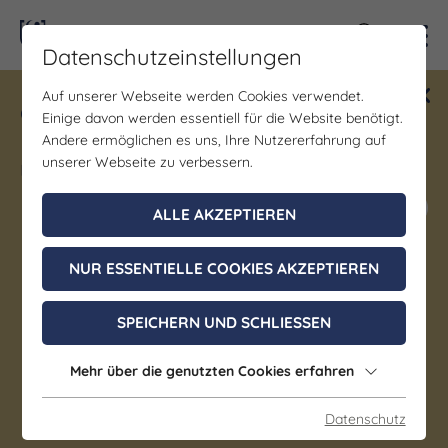
Kontra
Datenschutzeinstellungen
Auf unserer Webseite werden Cookies verwendet.
Gewinne ein Blind Date mit Saale-
Einige davon werden essentiell für die Website benötigt.
Unstrut! Teilnahme vom 1.7. - 18.12.
Andere ermöglichen es uns, Ihre Nutzererfahrung auf
möglich.
unserer Webseite zu verbessern.
Jetzt mitmachen
ALLE AKZEPTIEREN
NUR ESSENTIELLE COOKIES AKZEPTIEREN
Brauchtum/Kultur | Führung/Besichtigung | Kunst
& Kultur
SPEICHERN UND SCHLIESSEN
900 Jahre Geschichte -
Zisterzienserkloster und
Mehr über die genutzten Cookies erfahren
Landesschule Pforta
Datenschutz