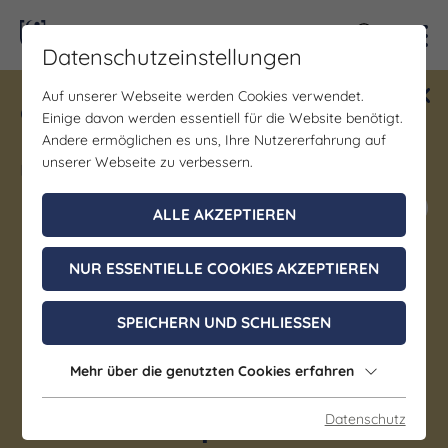
Kontra
Datenschutzeinstellungen
Auf unserer Webseite werden Cookies verwendet.
Gewinne ein Blind Date mit Saale-
Einige davon werden essentiell für die Website benötigt.
Unstrut! Teilnahme vom 1.7. - 18.12.
Andere ermöglichen es uns, Ihre Nutzererfahrung auf
möglich.
unserer Webseite zu verbessern.
Jetzt mitmachen
ALLE AKZEPTIEREN
NUR ESSENTIELLE COOKIES AKZEPTIEREN
Ausstellung | Führung/Besichtigung |
Geselligkeit/Spiele/Treffen | Kinderprogramm |
SPEICHERN UND SCHLIESSEN
Kunst | Kunst & Kultur
ALTE SCHÄTZE NEU
Mehr über die genutzten Cookies erfahren
ENTDECKT – Kreativ-
Workshop für Kinder
Datenschutz