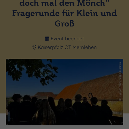
doch mal den Mönch“
Fragerunde für Klein und
Groß
Event beendet
Kaiserpfalz OT Memleben
(c) Museum Kloster und Kaiserpfalz