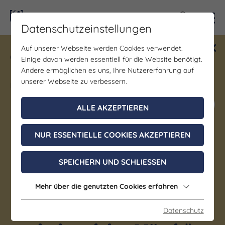
Kontra
Datenschutzeinstellungen
Auf unserer Webseite werden Cookies verwendet.
Gewinne ein Blind Date mit Saale-
Einige davon werden essentiell für die Website benötigt.
Unstrut! Teilnahme vom 1.7. - 18.12.
Andere ermöglichen es uns, Ihre Nutzererfahrung auf
möglich.
unserer Webseite zu verbessern.
Jetzt mitmachen
ALLE AKZEPTIEREN
NUR ESSENTIELLE COOKIES AKZEPTIEREN
Kirche
Belebtes Kloster Ora et
SPEICHERN UND SCHLIESSEN
labora –
Mehr über die genutzten Cookies erfahren
Benediktinermönche im
Kloster Memleben, „Frag
Datenschutz