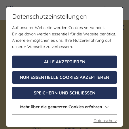
Kontra
Datenschutzeinstellungen
Auf unserer Webseite werden Cookies verwendet.
Gewinne ein Blind Date mit Saale-
Einige davon werden essentiell für die Website benötigt.
Unstrut! Teilnahme vom 1.7. - 18.12.
Andere ermöglichen es uns, Ihre Nutzererfahrung auf
möglich.
unserer Webseite zu verbessern.
Jetzt mitmachen
ALLE AKZEPTIEREN
NUR ESSENTIELLE COOKIES AKZEPTIEREN
Bildung/Vorträge/Diskussionen |
Führung/Besichtigung
SPEICHERN UND SCHLIESSEN
Berühmte Schüler der
Landesschule Pforta
Mehr über die genutzten Cookies erfahren
Datenschutz
29. August 2026, 10:30 - 12:00 Uhr