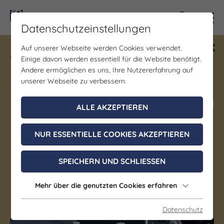
Kontra
Datenschutzeinstellungen
Auf unserer Webseite werden Cookies verwendet.
Gewinne ein Blind Date mit Saale-
Einige davon werden essentiell für die Website benötigt.
Unstrut! Teilnahme vom 1.7. - 18.12.
Andere ermöglichen es uns, Ihre Nutzererfahrung auf
möglich.
unserer Webseite zu verbessern.
Jetzt mitmachen
ALLE AKZEPTIEREN
NUR ESSENTIELLE COOKIES AKZEPTIEREN
Sonstiges | Himmelswege
Best Of Show
SPEICHERN UND SCHLIESSEN
25. August 2026, 14:30 - 23:59 Uhr
Mehr über die genutzten Cookies erfahren
Jena
Datenschutz