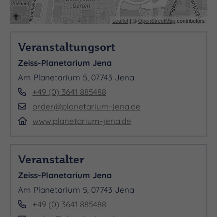
Mittwoch 04.11.2026, 14:30 - 23:59 Uhr
Leaflet
| ©
OpenStreetMap
contributors
Dienstag 09.03.2027, 14:30 - 23:59 Uhr
Veranstaltungsort
Mittwoch 10.03.2027, 14:30 - 23:59 Uhr
Zeiss-Planetarium Jena
Sonntag 09.05.2027, 14:30 - 23:59 Uhr
Am Planetarium 5, 07743 Jena
Dienstag 11.05.2027, 14:30 - 23:59 Uhr
+49 (0) 3641 885488
Donnerstag 19.08.2027, 14:30 - 23:59 Uhr
order@planetarium-jena.de
www.planetarium-jena.de
Samstag 25.09.2027, 14:30 - 23:59 Uhr
Veranstalter
Zeiss-Planetarium Jena
Am Planetarium 5, 07743 Jena
+49 (0) 3641 885488