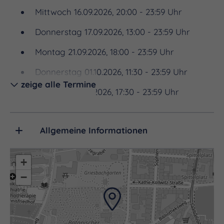
Geschichte des Planetariums und über die Technik,
Mittwoch 16.09.2026, 20:00 - 23:59 Uhr
die unsere Besucher Tag für Tag den Sternen ein
Donnerstag 17.09.2026, 13:00 - 23:59 Uhr
Stück näher bringt.
Montag 21.09.2026, 18:00 - 23:59 Uhr
Donnerstag 01.10.2026, 11:30 - 23:59 Uhr
zeige alle Termine
Samstag 03.10.2026, 17:30 - 23:59 Uhr
Sonntag 04.10.2026, 13:00 - 23:59 Uhr
Allgemeine Informationen
Donnerstag 08.10.2026, 13:00 - 23:59 Uhr
Freitag 09.10.2026, 14:30 - 23:59 Uhr
+
Samstag 10.10.2026, 14:30 - 23:59 Uhr
−
Donnerstag 15.10.2026, 14:30 - 23:59 Uhr
Dienstag 03.11.2026, 14:30 - 23:59 Uhr