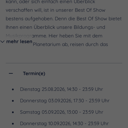
kann, oder sich einfach einen Überblick
verschaffen will, ist in unserer Best Of Show
bestens aufgehoben. Denn die Best Of Show bietet
Ihnen einen Überblick unsere Bildungs- und
Musikprogramme. Hier heben Sie mit dem
mehr lesen
Raumschiff Planetarium ab, reisen durch das
Sonnensystem und erfahren das Wichtigste über
den Sternenhimmel. Danach geht es auf eine
fantastische Reise durch unsere Musikshows.
Termin(e)
Erklimmen sie eine endlose Himmelsleiter zu Led
Zeppelins „Stairway to Heaven“. Dort
Dienstag 25.08.2026, 14:30 - 23:59 Uhr
angekommen erwarten Sie die schönsten
Donnerstag 03.09.2026, 17:30 - 23:59 Uhr
Lasershow Effekte aus unseren Musikshows. Und
Samstag 05.09.2026, 13:00 - 23:59 Uhr
als besonderes Extra verschafft Ihnen unsere Best
Of Show einen schnellen Überblick über die
Donnerstag 10.09.2026, 14:30 - 23:59 Uhr