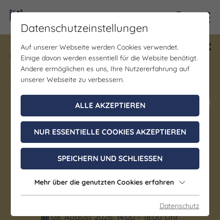
Kontra
Datenschutzeinstellungen
Auf unserer Webseite werden Cookies verwendet.
Gewinne ein Blind Date mit Saale-
Einige davon werden essentiell für die Website benötigt.
Unstrut! Teilnahme vom 1.7. - 18.12.
Andere ermöglichen es uns, Ihre Nutzererfahrung auf
möglich.
unserer Webseite zu verbessern.
Jetzt mitmachen
ALLE AKZEPTIEREN
NUR ESSENTIELLE COOKIES AKZEPTIEREN
Ausflugsfahrten | Brauchtum/Kultur | Gastronomie
| Geselligkeit/Spiele/Treffen | Regionale
SPEICHERN UND SCHLIESSEN
Spezialitäten
Café Spielerey auf dem
Mehr über die genutzten Cookies erfahren
Spielmannshof
Datenschutz
08. August 2026, 14:00 - 18:00 Uhr