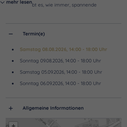
mehr lesen
und dazu gibt es, wie immer, spannende
Spielereyen aus allen Zeiten und Welten. Papa
zeigt den Kindern, wie die alten Römer vor 2000
Jahren gespielt haben, die Enkel lassen sich von
Termin(e)
Oma und Opa auf der Hofschaukel verschaukeln
und Mama schlürft dabei entspannt in der Sonne
Samstag 08.08.2026, 14:00 - 18:00 Uhr
eine kühle Erfrischung. Wir freuen uns auf
Sonntag 09.08.2026, 14:00 - 18:00 Uhr
fröhliche Familienrasselbanden, müde Wanderer,
Samstag 05.09.2026, 14:00 - 18:00 Uhr
Kaffeeschlürfer, Naschkätzchen, Spielverrückte,
Sonnengenießer, Stadtflüchter und Entschleuniger.
Sonntag 06.09.2026, 14:00 - 18:00 Uhr
Allgemeine Informationen
+