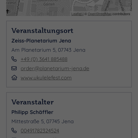
Gründer Florian Stenschke über 25 Jahre hinweg,
Leaflet
| ©
OpenStreetMap
contributors
teils gemeinsam mit Tom Schweers. Das Live-Trio
hat die Stücke eigens für den ukulektrischen
Veranstaltungsort
Sternentanz instrumentiert und neu arrangiert.
Zeiss-Planetarium Jena
Live-Percussions: Rikki Zimmermann. Am
Am Planetarium 5, 07743 Jena
Synthesizer dreht ein Überraschungsgast die
+49 (0) 3641 885488
Knöpfe.
order@planetarium-jena.de
www.ukulelefest.com
Veranstalter
Philipp Schäffler
Mittestraße 5, 07745 Jena
00491782324524