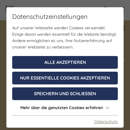
Kontra
Datenschutzeinstellungen
Auf unserer Webseite werden Cookies verwendet.
Gewinne ein Blind Date mit Saale-
Einige davon werden essentiell für die Website benötigt.
Unstrut! Teilnahme vom 1.7. - 18.12.
Andere ermöglichen es uns, Ihre Nutzererfahrung auf
möglich.
unserer Webseite zu verbessern.
Jetzt mitmachen
ALLE AKZEPTIEREN
NUR ESSENTIELLE COOKIES AKZEPTIEREN
Geselligkeit/Spiele/Treffen | Musik
Crazy Ukulele – Dance zu
SPEICHERN UND SCHLIESSEN
Lindyhop und Electro
Mehr über die genutzten Cookies erfahren
28. August 2026, 20:00 - 22:00 Uhr
Datenschutz
Jena