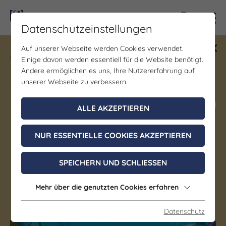
Kontra
Datenschutzeinstellungen
Auf unserer Webseite werden Cookies verwendet.
Gewinne ein Blind Date mit Saale-
Einige davon werden essentiell für die Website benötigt.
Unstrut! Teilnahme vom 1.7. - 18.12.
Andere ermöglichen es uns, Ihre Nutzererfahrung auf
möglich.
unserer Webseite zu verbessern.
Jetzt mitmachen
ALLE AKZEPTIEREN
NUR ESSENTIELLE COOKIES AKZEPTIEREN
Musik | Kinderprogramm
Das Zauberriff
SPEICHERN UND SCHLIESSEN
13. August 2026, 10:00 - 23:59 Uhr
Mehr über die genutzten Cookies erfahren
Jena
Datenschutz