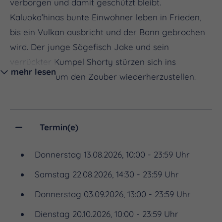
verborgen und damit geschützt bleibt.
Kaluoka’hinas bunte Einwohner leben in Frieden,
bis ein Vulkan ausbricht und der Bann gebrochen
wird. Der junge Sägefisch Jake und sein
verrückter Kumpel Shorty stürzen sich ins
mehr lesen
Abenteuer, um den Zauber wiederherzustellen.
Begleitet die beiden auf ihrem lehrreichen und mit
viel Humor gespickten Abenteuer. Werden sie es
schaffen, ihr geliebtes Riff zu retten? Die Show
Termin(e)
vermittelt Umweltschutz auf spielerische Art. Vor
der Show erklären wir kindgerecht den
Donnerstag 13.08.2026, 10:00 - 23:59 Uhr
jahreszeitaktuellen Sternhimmel.
Samstag 22.08.2026, 14:30 - 23:59 Uhr
Donnerstag 03.09.2026, 13:00 - 23:59 Uhr
Dienstag 20.10.2026, 10:00 - 23:59 Uhr