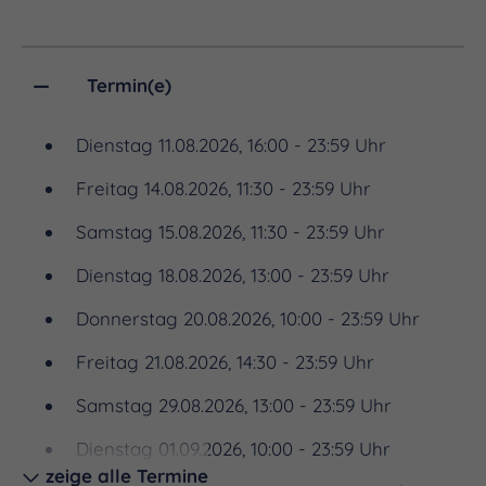
Olchis lernen allerhand Spannendes über das
Weltall, weichen Kometen aus und suchen nach
Termin(e)
schwarzen Löchern. Doch dann gibt es technische
Probleme und plötzlich ist auch noch Olchi-Opa
Dienstag 11.08.2026, 16:00 - 23:59 Uhr
verschwunden. Ob am Ende alle drei wieder heil in
Freitag 14.08.2026, 11:30 - 23:59 Uhr
Schmuddelfing landen?
Samstag 15.08.2026, 11:30 - 23:59 Uhr
Taucht tief ein in die krötige Welt der Olchis und
Dienstag 18.08.2026, 13:00 - 23:59 Uhr
lasst euch mitreißen von einem 360°-Filmerlebnis!
Mit der Stimme von Stefanie Heinzmann als
Donnerstag 20.08.2026, 10:00 - 23:59 Uhr
Erzählerin.
Freitag 21.08.2026, 14:30 - 23:59 Uhr
Die krötige Welt der Olchis
Samstag 29.08.2026, 13:00 - 23:59 Uhr
Die erfolgreiche Kinderbuchserie „Die Olchis“ von
Dienstag 01.09.2026, 10:00 - 23:59 Uhr
Autor Erhard Dietl existiert nun seit über 30
zeige alle Termine