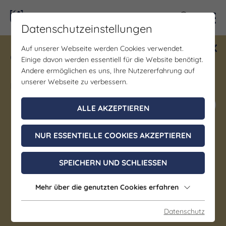
Kontra
Datenschutzeinstellungen
Auf unserer Webseite werden Cookies verwendet.
Gewinne ein Blind Date mit Saale-
Einige davon werden essentiell für die Website benötigt.
Unstrut! Teilnahme vom 1.7. - 18.12.
Andere ermöglichen es uns, Ihre Nutzererfahrung auf
möglich.
unserer Webseite zu verbessern.
Jetzt mitmachen
ALLE AKZEPTIEREN
NUR ESSENTIELLE COOKIES AKZEPTIEREN
Kinderprogramm | Sonstiges
Die Olchis - Das große
SPEICHERN UND SCHLIESSEN
Weltraumabenteuer
Mehr über die genutzten Cookies erfahren
11. August 2026, 16:00 - 23:59 Uhr
Datenschutz
Jena