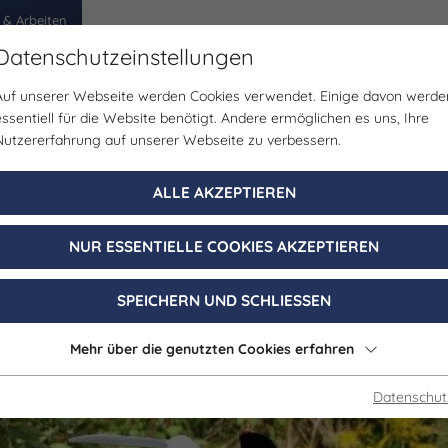
 & Arbeiten
Datenschutzeinstellungen
Auf unserer Webseite werden Cookies verwendet. Einige davon werde
egion
Erlebnisse
Veranstaltungen
Planen
essentiell für die Website benötigt. Andere ermöglichen es uns, Ihre
Nutzererfahrung auf unserer Webseite zu verbessern.
Ausstellung | Kunst & Kultur | Kunst
ALLE AKZEPTIEREN
 „Schlacht bei 
NUR ESSENTIELLE COOKIES AKZEPTIEREN
09. August 2026, 14:00 - 16:00 Uhr
SPEICHERN UND SCHLIESSEN
Weißenfels
Mehr über die genutzten Cookies erfahren
Datenschut