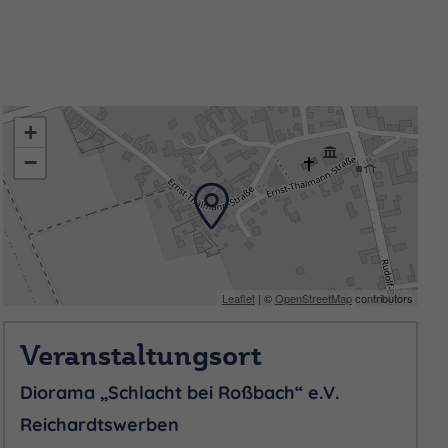
+
−
Leaflet
| ©
OpenStreetMap
contributors
Veranstaltungsort
Diorama „Schlacht bei Roßbach“ e.V.
Reichardtswerben