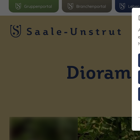
Gruppenportal
Branchenportal
Leben
R
Diorama