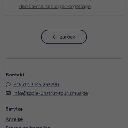
der-56-merseburger-orgeltage
Werke von Pál Esterházy, Franz Liszt, Béla Bartók,
Zoltan Kodály und zeitgenössischer ungarischer
zurück
Chormusik
Kontakt
+49 (0) 3445 233790
info@saale-unstrut-tourismus.de
Mit dem Angelica Leánykar eröffnet einer der
renommiertesten Mädchenchöre Ungarns die 56.
Service
Merseburger Orgeltage. Unter der Leitung von
Anreise
Zsuzsanna Graf und begleitet von Orgelvirtuose
Prospekte bestellen