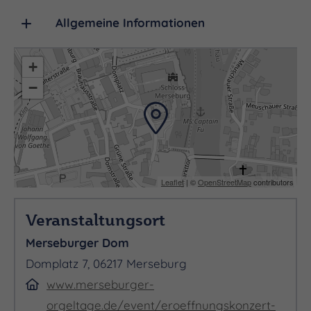
Zsuzsanna Graf
Allgemeine Informationen
+
−
AN DER LADEGASTORGEL
Leaflet
| ©
OpenStreetMap
contributors
Veranstaltungsort
Zsolt Máté Mészáros
Merseburger Dom
Domplatz 7, 06217 Merseburg
www.merseburger-
orgeltage.de/event/eroeffnungskonzert-