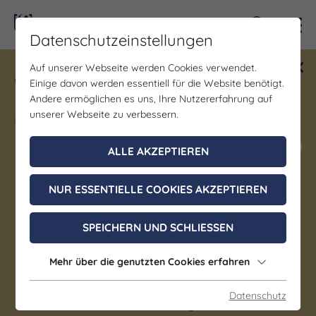
Kontra
Datenschutzeinstellungen
Auf unserer Webseite werden Cookies verwendet.
Gewinne ein Blind Date mit Saale-
Einige davon werden essentiell für die Website benötigt.
Unstrut! Teilnahme vom 1.7. - 18.12.
Andere ermöglichen es uns, Ihre Nutzererfahrung auf
möglich.
unserer Webseite zu verbessern.
Jetzt mitmachen
ALLE AKZEPTIEREN
NUR ESSENTIELLE COOKIES AKZEPTIEREN
Kirche | Kunst & Kultur | Musik
Eröffnungskonzert der 56.
SPEICHERN UND SCHLIESSEN
Merseburger Orgeltage
Mehr über die genutzten Cookies erfahren
12. September 2026, 18:00 - 19:30 Uhr
Datenschutz
Merseburg