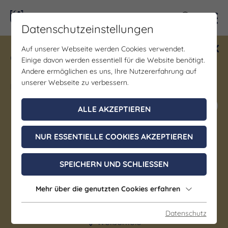
Kontra
Datenschutzeinstellungen
Auf unserer Webseite werden Cookies verwendet.
Gewinne ein Blind Date mit Saale-
Einige davon werden essentiell für die Website benötigt.
Unstrut! Teilnahme vom 1.7. - 18.12.
Andere ermöglichen es uns, Ihre Nutzererfahrung auf
möglich.
unserer Webseite zu verbessern.
Jetzt mitmachen
ALLE AKZEPTIEREN
NUR ESSENTIELLE COOKIES AKZEPTIEREN
Brauchtum/Kultur | Geselligkeit/Spiele/Treffen |
Sonstiges | Bildung/Vorträge/Diskussionen |
SPEICHERN UND SCHLIESSEN
Wanderung | Kunst & Kultur
FAHRRAD PILGERN
Mehr über die genutzten Cookies erfahren
23. August 2026, 11:30 - 15:00 Uhr
Datenschutz
Weißenfels