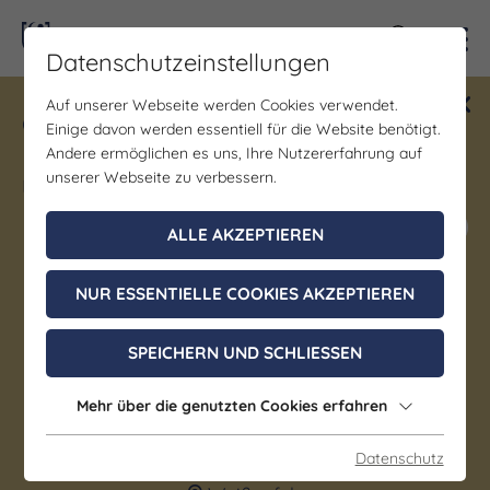
Kontra
Datenschutzeinstellungen
Auf unserer Webseite werden Cookies verwendet.
Gewinne ein Blind Date mit Saale-
Einige davon werden essentiell für die Website benötigt.
Unstrut! Teilnahme vom 1.7. - 18.12.
Andere ermöglichen es uns, Ihre Nutzererfahrung auf
möglich.
unserer Webseite zu verbessern.
Jetzt mitmachen
ALLE AKZEPTIEREN
NUR ESSENTIELLE COOKIES AKZEPTIEREN
Brauchtum/Kultur | Bühne/Theater | Sonstiges |
Kunst | Kunst & Kultur
SPEICHERN UND SCHLIESSEN
FARID – IF – WAS WÄRE
WENN …
Mehr über die genutzten Cookies erfahren
Datenschutz
28. Mai 2027, 20:00 - 22:00 Uhr