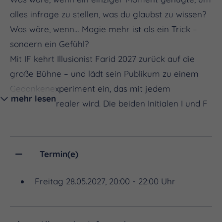
alles infrage zu stellen, was du glaubst zu wissen?
Was wäre, wenn… Magie mehr ist als ein Trick –
sondern ein Gefühl?
Mit IF kehrt Illusionist Farid 2027 zurück auf die
große Bühne – und lädt sein Publikum zu einem
Gedankenexperiment ein, das mit jedem
mehr lesen
Augenblick realer wird. Die beiden Initialen I und F
stehen nicht nur für seinen Namen. Sie stehen für
Türen, die sich öffnen. Für Geschichten, die
entstehen. Für Möglichkeiten, die nur darauf
Termin(e)
warten, entdeckt zu werden.
Was wäre, wenn du die Zeit zurückdrehen
Freitag 28.05.2027, 20:00 - 22:00 Uhr
könntest?
Was wäre, wenn sich deine tiefsten Wünsche