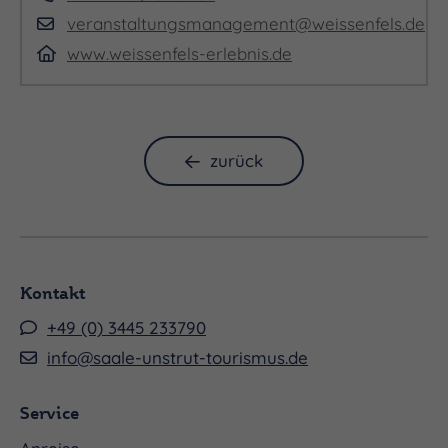
Protagonisten aus «FAUST 'n' Roll», die sich
veranstaltungsmanagement@weissenfels.de
wohlfühlen in diesen wunderbaren Kostümen.
www.weissenfels-erlebnis.de
Genau wie das Spiel mit den Zeitebenen, ergeben
sich auch gerade durch die Kostüme wunderbare
Sprünge durch die von Goethe angestammte
Rollenwelt. Das digitale Bühnenbild verstärkt die
zurück
Wirkung des Dargebotenen, hilft dabei, auf
Pyrotechnik zu verzichten und vermengt geschickt
multimediale mit realen Effekten – es verleiht
jeder Szene eine besondere Tiefe. Zwei LED-
Kontakt
Wände, die je nach Szene zu einer einzigen
+49 (0) 3445 233790
kombiniert werden können, dienen als Kulisse und
info@saale-unstrut-tourismus.de
Pfeiler des Bühnenbildes. Die Darsteller von
«FAUST 'n' Roll» sind durch die Bank Vollprofis im
Service
Musical- Business und die Bühnenmusiker eine