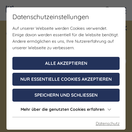
Kontra
Datenschutzeinstellungen
Auf unserer Webseite werden Cookies verwendet.
Gewinne ein Blind Date mit Saale-
Einige davon werden essentiell für die Website benötigt.
Unstrut! Teilnahme vom 1.7. - 18.12.
Andere ermöglichen es uns, Ihre Nutzererfahrung auf
möglich.
unserer Webseite zu verbessern.
Jetzt mitmachen
ALLE AKZEPTIEREN
NUR ESSENTIELLE COOKIES AKZEPTIEREN
Bühne/Theater | Brauchtum/Kultur | Musik |
Bildung/Vorträge/Diskussionen | Literatur | Kunst |
SPEICHERN UND SCHLIESSEN
Kunst & Kultur
FAUST 'n' Roll
Mehr über die genutzten Cookies erfahren
ROCKTHEATER NACH
GOETHE
Datenschutz