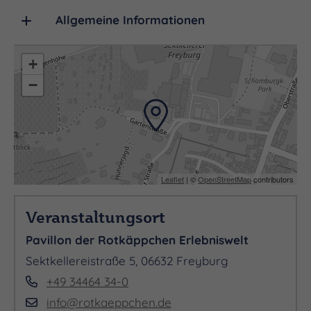
Achtung! Ihr benötigt zwingend ein Winzerfest
Allgemeine Informationen
Eintrittsbändchen um zu uns und in die Stadt zu
kommen. Die Eintrittsbändchen sind an den
+
Einlasspunkten in der Stadt Freyburg erhältlich.
−
Der Zutritt in die Stadt Freyburg, ist an diesem
Wochenende nur in Verbindung mit einem
gültigem Winzerfest-Eintrittsbändchen möglich.
Tickets sind erhältlich unter: eventim.de
Leaflet
| ©
OpenStreetMap
contributors
Veranstaltungsort
Pavillon der Rotkäppchen Erlebniswelt
Sektkellereistraße 5, 06632 Freyburg
+49 34464 34-0
info@rotkaeppchen.de