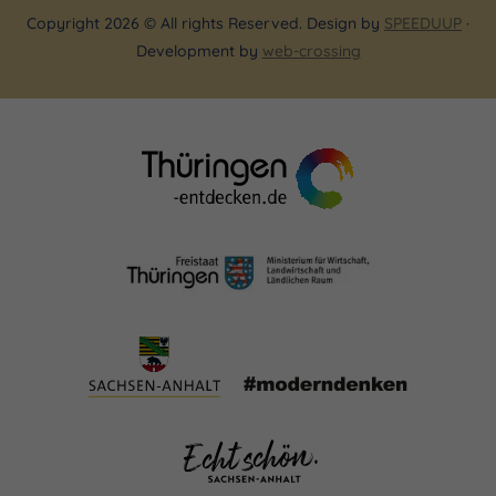
Copyright 2026 © All rights Reserved. Design by
SPEEDUUP
·
Development by
web-crossing