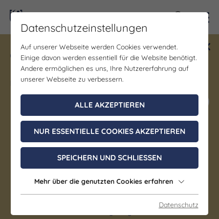
Kontra
Datenschutzeinstellungen
Auf unserer Webseite werden Cookies verwendet.
Gewinne ein Blind Date mit Saale-
Einige davon werden essentiell für die Website benötigt.
Unstrut! Teilnahme vom 1.7. - 18.12.
Andere ermöglichen es uns, Ihre Nutzererfahrung auf
möglich.
unserer Webseite zu verbessern.
Jetzt mitmachen
ALLE AKZEPTIEREN
NUR ESSENTIELLE COOKIES AKZEPTIEREN
Party | Wein & Genuss
“fizzyFRIDAY meets
SPEICHERN UND SCHLIESSEN
Winzerfest"
Mehr über die genutzten Cookies erfahren
11. September 2026, 16:00 - 22:00 Uhr
Datenschutz
Freyburg