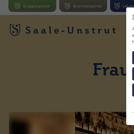
Gruppenportal
Branchenportal
Leben
R
Frau