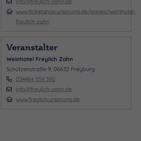
info@freylich-zahn.de
www.ticketshop.ursprung.de/pages/weinhotel-
freylich-zahn
Veranstalter
Weinhotel Freylich Zahn
Schützenstraße 9, 06632 Freyburg
034464 359 390
info@freylich-zahn.de
www.freylich.ursprung.de