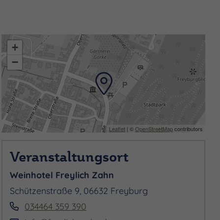
+
−
Leaflet
| ©
OpenStreetMap
contributors
Veranstaltungsort
Weinhotel Freylich Zahn
Schützenstraße 9, 06632 Freyburg
034464 359 390