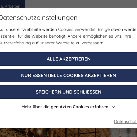
 & Arbeiten
Datenschutzeinstellungen
Auf unserer Webseite werden Cookies verwendet. Einige davon werde
egion
Erlebnisse
Veranstaltungen
Planen
essentiell für die Website benötigt. Andere ermöglichen es uns, Ihre
Nutzererfahrung auf unserer Webseite zu verbessern.
Musik | Wein & Genuss
ALLE AKZEPTIEREN
entag mit Anja
NUR ESSENTIELLE COOKIES AKZEPTIEREN
08. März 2027, 18:00 - 22:00 Uhr
SPEICHERN UND SCHLIESSEN
Freyburg
Mehr über die genutzten Cookies erfahren
Datenschut