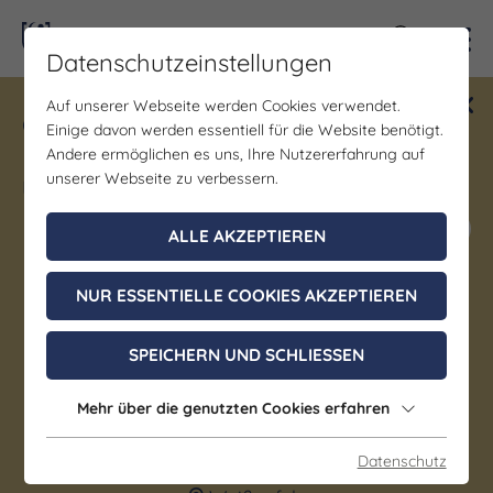
Kontra
Datenschutzeinstellungen
Auf unserer Webseite werden Cookies verwendet.
Gewinne ein Blind Date mit Saale-
Einige davon werden essentiell für die Website benötigt.
Unstrut! Teilnahme vom 1.7. - 18.12.
Andere ermöglichen es uns, Ihre Nutzererfahrung auf
möglich.
unserer Webseite zu verbessern.
Jetzt mitmachen
ALLE AKZEPTIEREN
NUR ESSENTIELLE COOKIES AKZEPTIEREN
Kunst & Kultur | Bildung/Vorträge/Diskussionen |
Brauchtum/Kultur
SPEICHERN UND SCHLIESSEN
Grundlagen zum Thema
„Queer“
Mehr über die genutzten Cookies erfahren
Datenschutz
20. August 2026, 16:30 - 17:30 Uhr