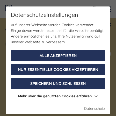
Kontra
Datenschutzeinstellungen
Auf unserer Webseite werden Cookies verwendet.
Gewinne ein Blind Date mit Saale-
Einige davon werden essentiell für die Website benötigt.
Unstrut! Teilnahme vom 1.7. - 18.12.
Andere ermöglichen es uns, Ihre Nutzererfahrung auf
möglich.
unserer Webseite zu verbessern.
Jetzt mitmachen
ALLE AKZEPTIEREN
NUR ESSENTIELLE COOKIES AKZEPTIEREN
Markt
Historischer
SPEICHERN UND SCHLIESSEN
Weihnachtsmarkt zu Jena
Mehr über die genutzten Cookies erfahren
26. November 2026, 15:00 - 21:00 Uhr
Datenschutz
Jena