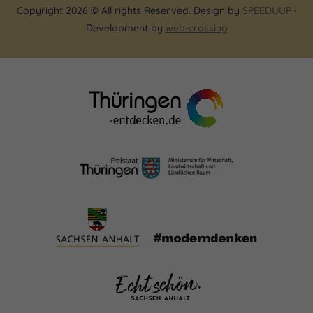
Copyright 2026 © All rights Reserved. Design by
SPEEDUUP
·
Development by
web-crossing