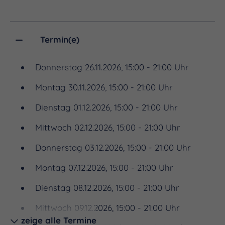
genau richti – hier werden Märchen für Jung und
Alt lebendig erzählt.
Termin(e)
Der Historische Weihnachtsmarkt zu Jena öffnet
vom
26.11. bis zum 13.12.2025
täglich
montags bis
Donnerstag 26.11.2026, 15:00 - 21:00 Uhr
donnerstags von 15 bis 21 Uhr
und
freitags,
Montag 30.11.2026, 15:00 - 21:00 Uhr
samstags und sonntags von 11 bis 21 Uhr
seine
Dienstag 01.12.2026, 15:00 - 21:00 Uhr
Pforten.
Mittwoch 02.12.2026, 15:00 - 21:00 Uhr
Wir laden Sie herzlich ein, eine unvergessliche
Donnerstag 03.12.2026, 15:00 - 21:00 Uhr
Zeitreise zu erleben und den Zauber vergangener
Montag 07.12.2026, 15:00 - 21:00 Uhr
Epochen auf dem historischen Weihnachtsmarkt in
Jena zu genießen.
Dienstag 08.12.2026, 15:00 - 21:00 Uhr
Mittwoch 09.12.2026, 15:00 - 21:00 Uhr
Der Programmrückblick von 2025
ist in einer
zeige alle Termine