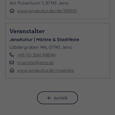
Am Pulverturm 1, 07743 Jena
www.jenakultur.de/de/997610
Veranstalter
JenaKultur | Märkte & Stadtfeste
Löbdergraben 14A, 07743 Jena
+49 (0) 3641 498144
maerkte@jena.de
www.jenakultur.de/maerkte
zurück