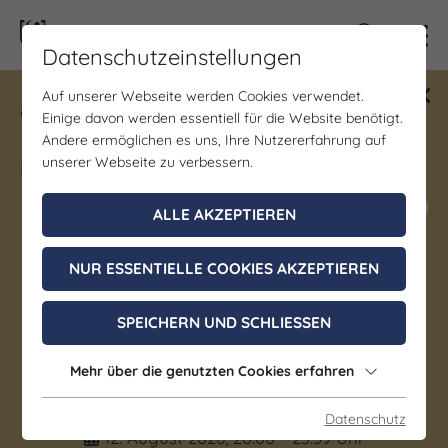
Kontra
Datenschutzeinstellungen
Auf unserer Webseite werden Cookies verwendet.
Gewinne ein Blind Date mit Saale-
Einige davon werden essentiell für die Website benötigt.
Unstrut! Teilnahme vom 1.7. - 18.12.
Andere ermöglichen es uns, Ihre Nutzererfahrung auf
möglich.
unserer Webseite zu verbessern.
Jetzt mitmachen
ALLE AKZEPTIEREN
NUR ESSENTIELLE COOKIES AKZEPTIEREN
Musik | Kirche
Internationaler
SPEICHERN UND SCHLIESSEN
Orgelsommer: Orgelkonzert
Mehr über die genutzten Cookies erfahren
„Genius Bach“
Datenschutz
12. August 2026, 20:00 - 23:59 Uhr