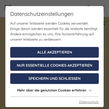
Kontra
Datenschutzeinstellungen
Auf unserer Webseite werden Cookies verwendet.
Gewinne ein Blind Date mit Saale-
Einige davon werden essentiell für die Website benötigt.
Unstrut! Teilnahme vom 1.7. - 18.12.
Andere ermöglichen es uns, Ihre Nutzererfahrung auf
möglich.
unserer Webseite zu verbessern.
Jetzt mitmachen
ALLE AKZEPTIEREN
NUR ESSENTIELLE COOKIES AKZEPTIEREN
Bildung/Vorträge/Diskussionen |
Führung/Besichtigung
SPEICHERN UND SCHLIESSEN
JEDEN SAMSTAG Erlebnis
Merseburg - Die Öffentliche
Mehr über die genutzten Cookies erfahren
Stadtführung
Datenschutz