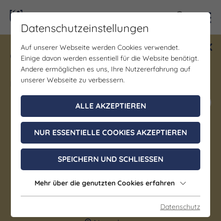
Kontra
Datenschutzeinstellungen
Auf unserer Webseite werden Cookies verwendet.
Gewinne ein Blind Date mit Saale-
Einige davon werden essentiell für die Website benötigt.
Unstrut! Teilnahme vom 1.7. - 18.12.
Andere ermöglichen es uns, Ihre Nutzererfahrung auf
möglich.
unserer Webseite zu verbessern.
Jetzt mitmachen
ALLE AKZEPTIEREN
NUR ESSENTIELLE COOKIES AKZEPTIEREN
Ausstellung | Bildung/Vorträge/Diskussionen |
Führung/Besichtigung | Kunst | Kunst & Kultur
SPEICHERN UND SCHLIESSEN
Künstlerinführung und
Exkursion
Mehr über die genutzten Cookies erfahren
Datenschutz
30. August 2026, 14:00 - 16:00 Uhr