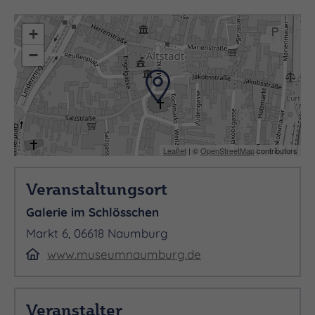
unter 03445-703503 bzw. 273443 wird gebeten.
Wir freuen uns auf einen inspirierenden Austausch
+
und spannende Entdeckungen!
−
Leaflet
| ©
OpenStreetMap
contributors
Veranstaltungsort
Galerie im Schlösschen
Markt 6, 06618 Naumburg
www.museumnaumburg.de
Veranstalter