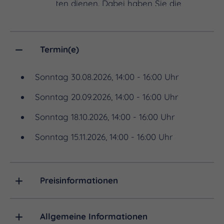
vieler Arbeiten dienen. Dabei haben Sie die
Gelegenheit, einen Blick hinter den Vorhang der
künstlerischen Auseinandersetzung zu werfen und
mehr über Prozesse, Ideen und Hintergründe der
Termin(e)
entstandenen Kunstwerke zu erfahren. Die
Sonntag 30.08.2026, 14:00 - 16:00 Uhr
Kunstvermittlung wird an folgenden
Sonntagen in
der Zeit von 14.00 bis 16.00 Uhr
Sonntag 20.09.2026, 14:00 - 16:00 Uhr
angeboten:
Sonntag 18.10.2026, 14:00 - 16:00 Uhr
28. Juni | 2. August | 30. August | 20. September |
Sonntag 15.11.2026, 14:00 - 16:00 Uhr
18. Oktober | 15. November
Die Führung ist kostenfrei, lediglich der Eintritt von
Preisinformationen
5,50 € bzw. 3,50 € (ermäßigt) ist zu entrichten. Um
eine Anmeldung per Email
(
post@museumnaumburg.de
) oder telefonisch
Allgemeine Informationen