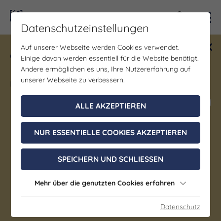
Kontra
Datenschutzeinstellungen
Auf unserer Webseite werden Cookies verwendet.
Gewinne ein Blind Date mit Saale-
Einige davon werden essentiell für die Website benötigt.
Unstrut! Teilnahme vom 1.7. - 18.12.
Andere ermöglichen es uns, Ihre Nutzererfahrung auf
möglich.
unserer Webseite zu verbessern.
Jetzt mitmachen
ALLE AKZEPTIEREN
NUR ESSENTIELLE COOKIES AKZEPTIEREN
Gastronomie | Genuss/Gourmet |
Geselligkeit/Spiele/Treffen
SPEICHERN UND SCHLIESSEN
Kürbismenü
Mehr über die genutzten Cookies erfahren
24. September 2026, 18:30 - 21:30 Uhr
Auerstedt
Datenschutz