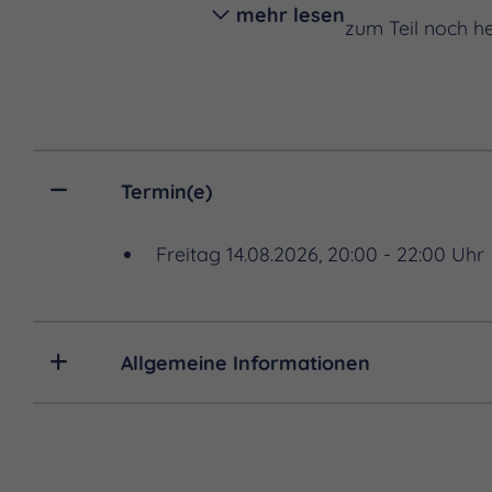
mehr lesen
Werke, die zum Teil noch he
In der Zwischenzeit ist fre
Originalwerke höchstpersö
neu interpretiert – Nouvel
Termin(e)
Zuletzt durften wir die zwi
Freitag 14.08.2026, 20:00 - 22:00 Uhr
Klassikern wie "In A Mann
Band zelebriert. Und heute
Gründer Olivier Libaux ist 
Allgemeine Informationen
akustischen Wurzeln – und d
zuletzt erschien
Should I St
New Wave = Wave Bossa Nov