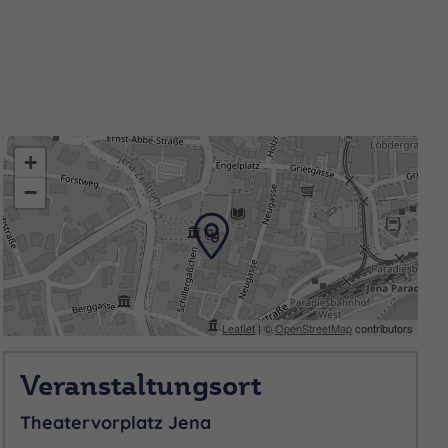
t nur die Schöpfer mancher
kannte französische Songs
+
−
n. Neben All-Time-
ch mehrere neue Werke der
hichte hinzugekommen:
 besann sich auf die
Leaflet
| ©
OpenStreetMap
contributors
hl sind es mittlerweile,
Veranstaltungsort
Theatervorplatz Jena
griff „Coverband“ zu