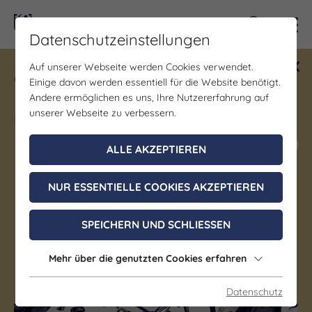
Kontra
Datenschutzeinstellungen
Auf unserer Webseite werden Cookies verwendet.
Gewinne ein Blind Date mit Saale-
Einige davon werden essentiell für die Website benötigt.
Unstrut! Teilnahme vom 1.7. - 18.12.
Andere ermöglichen es uns, Ihre Nutzererfahrung auf
möglich.
unserer Webseite zu verbessern.
Jetzt mitmachen
ALLE AKZEPTIEREN
NUR ESSENTIELLE COOKIES AKZEPTIEREN
Kurs/Seminar/Hobby
Lichtfang
SPEICHERN UND SCHLIESSEN
14. August 2026, 20:00 - 22:00 Uhr
Mehr über die genutzten Cookies erfahren
Jena
Datenschutz