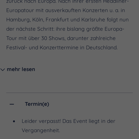
zurück nach Europa. Nach ihrer ersten Headliner-
Europatour mit ausverkauften Konzerten u. a. in
Hamburg, Köln, Frankfurt und Karlsruhe folgt nun
der nächste Schritt: ihre bislang größte Europa-
Tour mit über 30 Shows, darunter zahlreiche
Festival- und Konzerttermine in Deutschland.
mehr lesen
Termin(e)
Mit mehr als 100 Millionen YouTube-Aufrufen, rund
5 Millionen monatlichen Spotify-Hörer:innen, 1,4
Leider verpasst! Das Event liegt in der
Mio. Instagram-Followern und über 2 Millionen
Vergangenheit.
TikTok-Fans hat sich die Künstlerin aus São Paulo