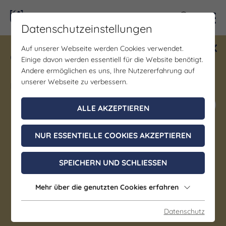
Kontra
Datenschutzeinstellungen
Auf unserer Webseite werden Cookies verwendet.
Gewinne ein Blind Date mit Saale-
Einige davon werden essentiell für die Website benötigt.
Unstrut! Teilnahme vom 1.7. - 18.12.
Andere ermöglichen es uns, Ihre Nutzererfahrung auf
möglich.
unserer Webseite zu verbessern.
Jetzt mitmachen
ALLE AKZEPTIEREN
NUR ESSENTIELLE COOKIES AKZEPTIEREN
Sonstiges | Party | Musik
Mari Froes live in der
SPEICHERN UND SCHLIESSEN
Kulturarena Jena
Mehr über die genutzten Cookies erfahren
Event beendet
Datenschutz
Jena