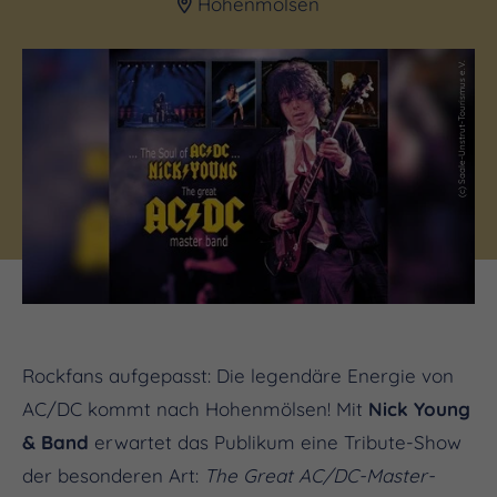
Hohenmölsen
(c) Saale-Unstrut-Tourismus e.V.
Rockfans aufgepasst: Die legendäre Energie von
AC/DC kommt nach Hohenmölsen! Mit
Nick Young
& Band
erwartet das Publikum eine Tribute-Show
der besonderen Art:
The Great AC/DC-Master-