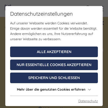
Kontra
Datenschutzeinstellungen
Auf unserer Webseite werden Cookies verwendet.
Gewinne ein Blind Date mit Saale-
Einige davon werden essentiell für die Website benötigt.
Unstrut! Teilnahme vom 1.7. - 18.12.
Andere ermöglichen es uns, Ihre Nutzererfahrung auf
möglich.
unserer Webseite zu verbessern.
Jetzt mitmachen
ALLE AKZEPTIEREN
NUR ESSENTIELLE COOKIES AKZEPTIEREN
Bühne/Theater | Geselligkeit/Spiele/Treffen |
Musik | Party | Sonstiges
SPEICHERN UND SCHLIESSEN
Nick Young-AC/DC Tribute
Show
Mehr über die genutzten Cookies erfahren
Datenschutz
30. Oktober 2026, 19:30 - 22:30 Uhr