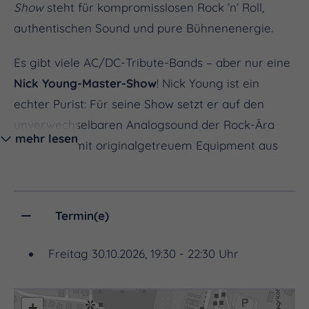
Show
steht für kompromisslosen Rock ’n’ Roll,
authentischen Sound und pure Bühnenenergie.
Es gibt viele AC/DC-Tribute-Bands – aber nur eine
Nick Young-Master-Show
! Nick Young ist ein
echter Purist: Für seine Show setzt er auf den
unverwechselbaren Analogsound der Rock-Ära
mehr lesen
und bringt mit originalgetreuem Equipment aus
der Blütezeit der Rockmusik den kraftvollen
Stadion-Sound der 70er- und 80er-Jahre zurück
auf die Bühne.
Termin(e)
Gemeinsam mit seiner handverlesenen Master-
Freitag 30.10.2026, 19:30 - 22:30 Uhr
Band liefert Nick Young eine energiegeladene
Performance, die dem Geist von AC/DC alle Ehre
macht. Auf dem Programm stehen die großen
+