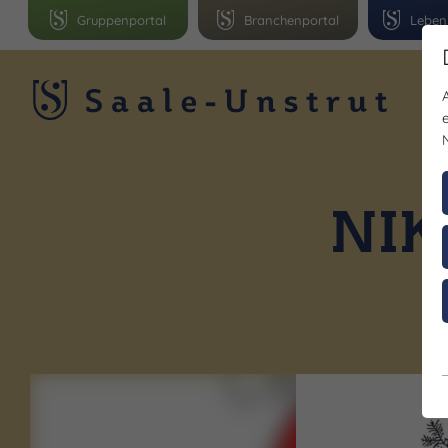
Gruppenportal
Branchenportal
Leben
R
NIK