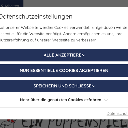
 & Arbeiten
Datenschutzeinstellungen
Auf unserer Webseite werden Cookies verwendet. Einige davon werde
egion
Erlebnisse
Veranstaltungen
Planen
essentiell für die Website benötigt. Andere ermöglichen es uns, Ihre
Nutzererfahrung auf unserer Webseite zu verbessern.
Bühne/Theater
ALLE AKZEPTIEREN
OLAUS-Puppens
NUR ESSENTIELLE COOKIES AKZEPTIEREN
05. Dezember 2026, 17:00 - 17:30 Uhr
SPEICHERN UND SCHLIESSEN
Nebra (Unstrut)
Mehr über die genutzten Cookies erfahren
Datenschut