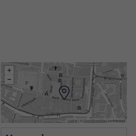
unter
0005509000
+
−
Leaflet
| ©
OpenStreetMap
contributors