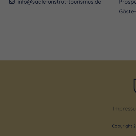
info@saale-unstrut-tourismus.de
Prospe
Gäste-
Impress
Copyright 2