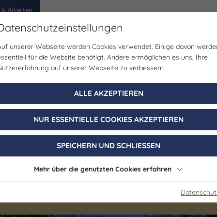
 & Arbeiten
Datenschutzeinstellungen
Auf unserer Webseite werden Cookies verwendet. Einige davon werde
egion
Erlebnisse
Veranstaltungen
Planen
essentiell für die Website benötigt. Andere ermöglichen es uns, Ihre
Nutzererfahrung auf unserer Webseite zu verbessern.
Führung/Besichtigung
ALLE AKZEPTIEREN
he Kostümführun
NUR ESSENTIELLE COOKIES AKZEPTIEREN
ssen und Ganov
SPEICHERN UND SCHLIESSEN
Mehr über die genutzten Cookies erfahren
10. Oktober 2026, 19:00 - 21:00 Uhr
Datenschut
Jena