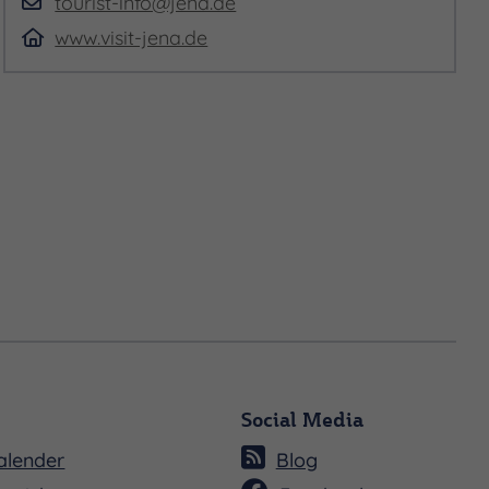
tourist-info@jena.de
www.visit-jena.de
Social Media
alender
Blog