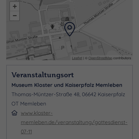
Schriften entwickelte das Mittelalter sein eigenes
+
Weltbild und Denken. Der Mittelalterhistoriker
−
Christian Tornau gibt anhand von historischen
Bibliothekskatalo-gen und ausgewählten
Handschriften einen Einblick, welche Arten von
Wissen in den Klöstern ver-fügbar waren und wie
mit den Texten wissenschaftlich gearbeitet wurde
Leaflet
| ©
OpenStreetMap
contributors
Veranstaltungsort
Museum Kloster und Kaiserpfalz Memleben
Thomas-Müntzer-Straße 48, 06642 Kaiserpfalz
OT Memleben
www.kloster-
memleben.de/veranstaltung/gottesdienst-
07-11