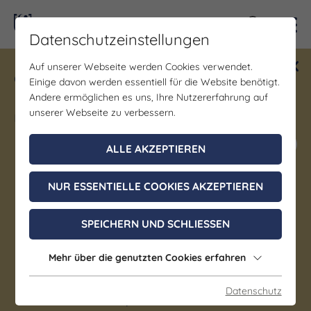
Kontra
Datenschutzeinstellungen
Auf unserer Webseite werden Cookies verwendet.
Gewinne ein Blind Date mit Saale-
Einige davon werden essentiell für die Website benötigt.
Unstrut! Teilnahme vom 1.7. - 18.12.
Andere ermöglichen es uns, Ihre Nutzererfahrung auf
möglich.
unserer Webseite zu verbessern.
Jetzt mitmachen
ALLE AKZEPTIEREN
NUR ESSENTIELLE COOKIES AKZEPTIEREN
Sonstiges | Bildung/Vorträge/Diskussionen
Öffentlicher Fachvortrag zur
SPEICHERN UND SCHLIESSEN
Mitgliederversammlung
Mehr über die genutzten Cookies erfahren
07. November 2026, 14:00 - 15:30 Uhr
Datenschutz
Kaiserpfalz OT Memleben