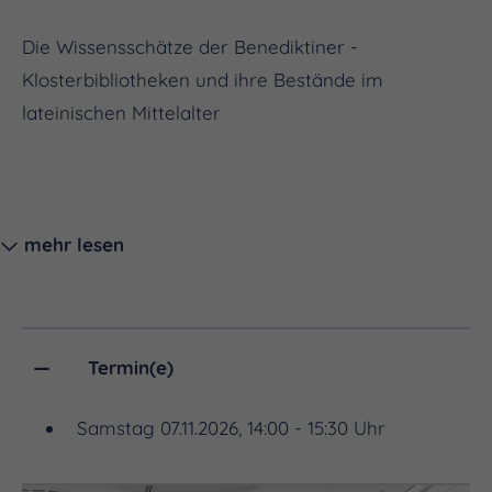
Die Wissensschätze der Benediktiner -
Klosterbibliotheken und ihre Bestände im
lateinischen Mittelalter
mehr lesen
Klosterbibliotheken waren der wichtigste
Wissensspeicher des lateinischen Mittelalters. Hier
Termin(e)
wur-den antike Texte - christliche wie
Samstag 07.11.2026, 14:00 - 15:30 Uhr
nichtchristliche - aufbewahrt, vervielfältigt und
gepflegt. In der Auseinandersetzung mit diesen