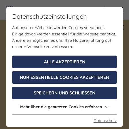
Kontra
Datenschutzeinstellungen
Auf unserer Webseite werden Cookies verwendet.
Gewinne ein Blind Date mit Saale-
Einige davon werden essentiell für die Website benötigt.
Unstrut! Teilnahme vom 1.7. - 18.12.
Andere ermöglichen es uns, Ihre Nutzererfahrung auf
möglich.
unserer Webseite zu verbessern.
Jetzt mitmachen
ALLE AKZEPTIEREN
NUR ESSENTIELLE COOKIES AKZEPTIEREN
Wein & Genuss | Bildung/Vorträge/Diskussionen |
Kurs/Seminar/Hobby
SPEICHERN UND SCHLIESSEN
Praxisseminar Rebschnitt
Mehr über die genutzten Cookies erfahren
14. November 2026, 09:00 - 11:00 Uhr
Freyburg
Datenschutz