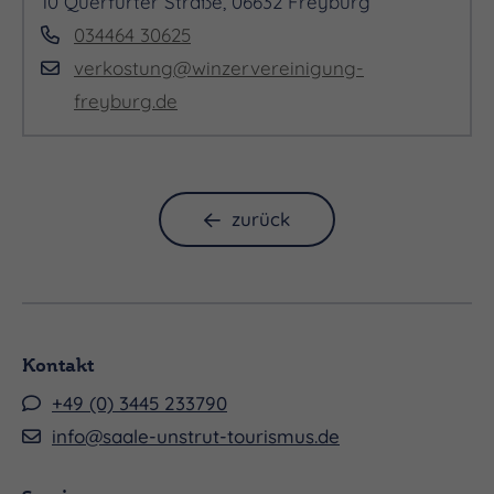
10 Querfurter Straße, 06632 Freyburg
034464 30625
verkostung@winzervereinigung-
freyburg.de
zurück
Kontakt
+49 (0) 3445 233790
info@saale-unstrut-tourismus.de