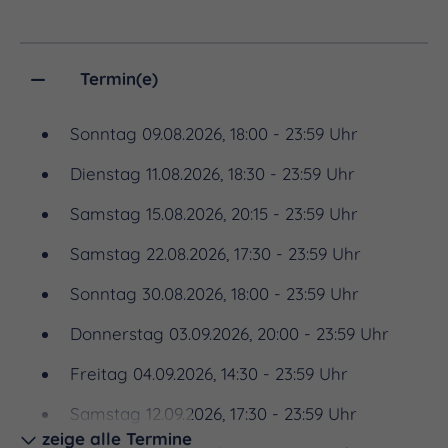
Power ihrer Konzerte – all das spiegelt sich in
dieser furiosen Musikshow wieder. An der riesigen
Kuppelfläche erleben Sie eine Hommage an die
Termin(e)
einstigen Ausnahmekünstler mit vielen originalen
Musik-, Bild- und Videoaufnahmen. Zu hören sind
Sonntag 09.08.2026, 18:00 - 23:59 Uhr
die größten Hits und Hymnen ihrer
Dienstag 11.08.2026, 18:30 - 23:59 Uhr
Bandgeschichte wie „Bohemian Rhapsody“, „We
Samstag 15.08.2026, 20:15 - 23:59 Uhr
Will Rock You“, „Radio Gaga“, „Who Wants To Live
Forever“ oder „We Are The Champions“. Erleben
Samstag 22.08.2026, 17:30 - 23:59 Uhr
Sie Queen dank unserer 360° Kuppelprojektion und
Sonntag 30.08.2026, 18:00 - 23:59 Uhr
einer faszinierenden Lasershow in ungeahnter
Donnerstag 03.09.2026, 20:00 - 23:59 Uhr
Nähe und tauchen Sie ein, in die Faszination von
Queen Heaven – The Original.
Freitag 04.09.2026, 14:30 - 23:59 Uhr
Samstag 12.09.2026, 17:30 - 23:59 Uhr
zeige alle Termine