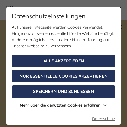
Kontra
Datenschutzeinstellungen
Auf unserer Webseite werden Cookies verwendet.
Gewinne ein Blind Date mit Saale-
Einige davon werden essentiell für die Website benötigt.
Unstrut! Teilnahme vom 1.7. - 18.12.
Andere ermöglichen es uns, Ihre Nutzererfahrung auf
möglich.
unserer Webseite zu verbessern.
Jetzt mitmachen
ALLE AKZEPTIEREN
NUR ESSENTIELLE COOKIES AKZEPTIEREN
Musik | Sonstiges
Queen Heaven – Das
SPEICHERN UND SCHLIESSEN
Original!
Mehr über die genutzten Cookies erfahren
09. August 2026, 18:00 - 23:59 Uhr
Datenschutz
Jena