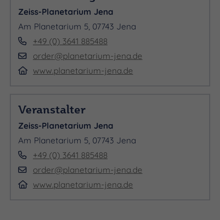
Zeiss-Planetarium Jena
Mittwoch 25.11.2026, 20:00 - 23:59 Uhr
Am Planetarium 5, 07743 Jena
Samstag 28.11.2026, 20:15 - 23:59 Uhr
+49 (0) 3641 885488
order@planetarium-jena.de
Samstag 05.12.2026, 17:30 - 23:59 Uhr
www.planetarium-jena.de
Freitag 11.12.2026, 20:00 - 23:59 Uhr
Sonntag 13.12.2026, 18:00 - 23:59 Uhr
Veranstalter
Sonntag 20.12.2026, 18:00 - 23:59 Uhr
Zeiss-Planetarium Jena
Samstag 26.12.2026, 20:15 - 23:59 Uhr
Am Planetarium 5, 07743 Jena
+49 (0) 3641 885488
Montag 28.12.2026, 20:00 - 23:59 Uhr
order@planetarium-jena.de
www.planetarium-jena.de