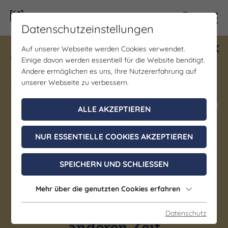
Kontra
Datenschutzeinstellungen
Auf unserer Webseite werden Cookies verwendet.
Gewinne ein Blind Date mit Saale-
Einige davon werden essentiell für die Website benötigt.
Unstrut! Teilnahme vom 1.7. - 18.12.
Andere ermöglichen es uns, Ihre Nutzererfahrung auf
möglich.
unserer Webseite zu verbessern.
Jetzt mitmachen
ALLE AKZEPTIEREN
NUR ESSENTIELLE COOKIES AKZEPTIEREN
Ausstellung | Brauchtum/Kultur | Gastronomie |
Genuss/Gourmet | Geselligkeit/Spiele/Treffen |
SPEICHERN UND SCHLIESSEN
Regionale Spezialitäten | Kunst & Kultur | Wein &
Genuss
Salon Advent - das
Mehr über die genutzten Cookies erfahren
Adventcafé aus einer
Datenschutz
anderen Zeit