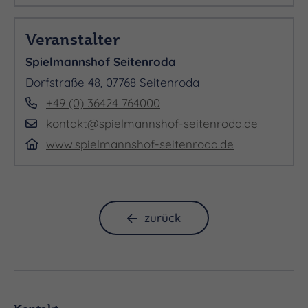
Bühne, präsentiert wird.
Veranstalter
Taucht für einen Nachmittag ein in eine elegante
Spielmannshof Seitenroda
Welt fernab der üblichen Weihnachtsstandards,
Dorfstraße 48, 07768 Seitenroda
dennoch romantisch, verklärt und auch etwas
+49 (0) 36424 764000
verrucht.
kontakt@spielmannshof-seitenroda.de
www.spielmannshof-seitenroda.de
Der Eintritt ist frei, Reservierungen allerdings
empfohlen, da das Platzangebot beschränkt ist.
zurück