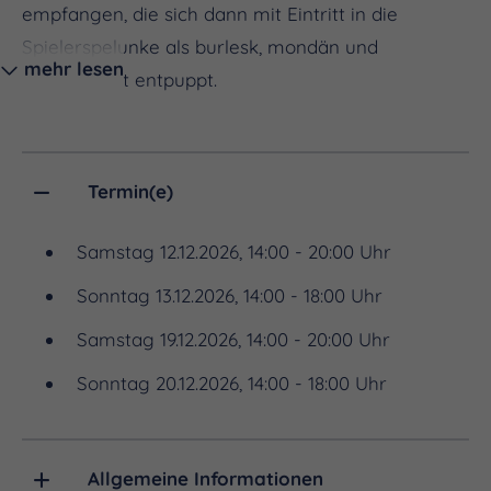
empfangen, die sich dann mit Eintritt in die
Spielerspelunke als burlesk, mondän und
mehr lesen
extravagant entpuppt.
Hier taucht Ihr in einen Salon ein, wie er auch im
Berlin oder Paris vor 100 Jahren ausgesehen
Termin(e)
haben könnte: weiße Tischdecken, schwarze
Chesterfield-Lounge, eine Absinthbar und eine
Samstag 12.12.2026, 14:00 - 20:00 Uhr
Burlesque-Bühne. In diesem feinen Ambiente
Sonntag 13.12.2026, 14:00 - 18:00 Uhr
könnt ihr hausgemachte Bratapfelknödel nach
Samstag 19.12.2026, 14:00 - 20:00 Uhr
altem Seitenrodaer Rezept genießen oder Euch
mit einem heißen Bratapfelwein aufwärmen.
Sonntag 20.12.2026, 14:00 - 18:00 Uhr
Natürlich gibt es auch Backwerk und Kaffee, oder
es darf eben auch ein eiskalter Absinth sein.
Allgemeine Informationen