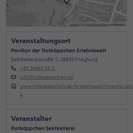
- 1 Heißgetränk nach Wahl
Leaflet
| ©
OpenStreetMap
contributors
Veranstaltungsort
Pavillon der Rotkäppchen Erlebniswelt
Sektkellereistraße 5, 06632 Freyburg
Wählt eure Startzeit um 10:00 Uhr, 11:00 Uhr oder
+49 34464 34-0
12:00 Uhr und macht eurer Winzerfest zu etwas
info@rotkaeppchen.de
ganz Besonderem.
www.rotkaeppchen.de/erlebniswelt/events/winz
4
Veranstalter
Rotkäppchen Sektkellerei