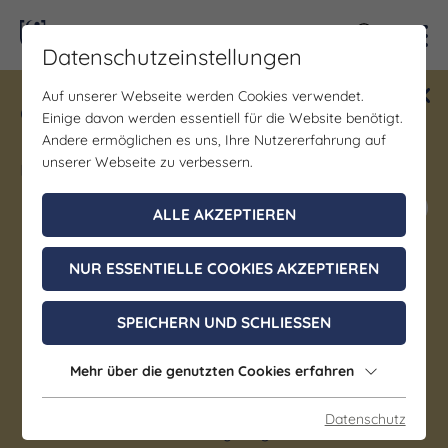
Kontra
Datenschutzeinstellungen
Auf unserer Webseite werden Cookies verwendet.
Gewinne ein Blind Date mit Saale-
Einige davon werden essentiell für die Website benötigt.
Unstrut! Teilnahme vom 1.7. - 18.12.
Andere ermöglichen es uns, Ihre Nutzererfahrung auf
möglich.
unserer Webseite zu verbessern.
Jetzt mitmachen
ALLE AKZEPTIEREN
NUR ESSENTIELLE COOKIES AKZEPTIEREN
Ausstellung | Gastronomie | Wein & Genuss
Sektfrühstück zum
SPEICHERN UND SCHLIESSEN
Winzerfest
Mehr über die genutzten Cookies erfahren
12. September 2026, 10:00 - 12:30 Uhr
Datenschutz
Freyburg