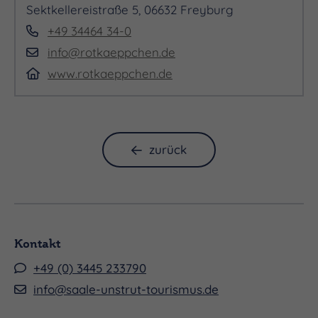
Sektkellereistraße 5, 06632 Freyburg
Wir freuen uns auf euch!
+49 34464 34-0
info@rotkaeppchen.de
www.rotkaeppchen.de
zurück
*(ausgeschlossen sind Rotkäppchen 1856;
Secconade/Seccomate & Mocca Perle)
Kontakt
+49 (0) 3445 233790
info@saale-unstrut-tourismus.de