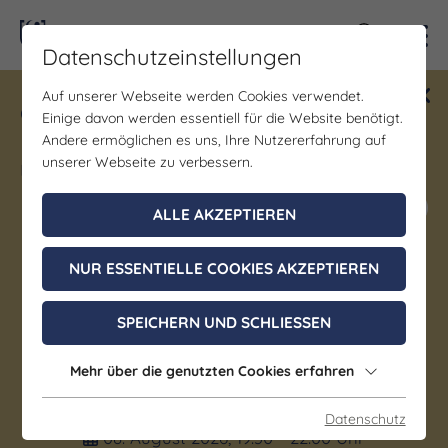
Kontra
Datenschutzeinstellungen
Auf unserer Webseite werden Cookies verwendet.
Gewinne ein Blind Date mit Saale-
Einige davon werden essentiell für die Website benötigt.
Unstrut! Teilnahme vom 1.7. - 18.12.
Andere ermöglichen es uns, Ihre Nutzererfahrung auf
möglich.
unserer Webseite zu verbessern.
Jetzt mitmachen
ALLE AKZEPTIEREN
NUR ESSENTIELLE COOKIES AKZEPTIEREN
Kunst & Kultur | Musik
Sommerkonzerte im
SPEICHERN UND SCHLIESSEN
Domgarten: Naumburger
Mehr über die genutzten Cookies erfahren
Nächte
Datenschutz
08. August 2026, 19:30 - 22:00 Uhr